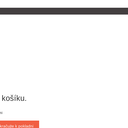
 košíku.
ni
kračujte k pokladni