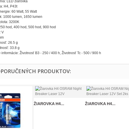
enia: LED žiarovka
ca: H4, P43t
nergie: 60 Watt, 55 Watt
ok: 1000 lumen, 1650 lumen
plota: 3200K
 250 hod, 400 hod, 500 hod, 900 hod
2 V
 mm
nosť: 26.5 g
nosť: 33.8 g
informácie: Životnosť B3 - 250 / 400 h, Životnosť Tc - 500 / 900 h
OPORUČENÝCH PRODUKTOV:
ŽIAROVKA H4...
ŽIAROVKA H4...