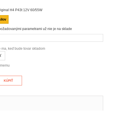
ginal H4 P43t 12V 60/55W
ilov
požadovanými parametrami už nie je na sklade
e ma, keď bude tovar skladom
ť
námemu
KÚPIŤ