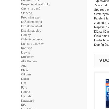
Brzdové svetlá
Typ osvetl
Bezpečnostné skrutky
Závit / päti
Clony na okná
Spotreba e
Slnečná
Svetelný t
Proti námraze
Farebná te
Držiak na mobil
Životnosť:
Držiak na tablet
Napätie: 1
Držiak nápojov
Dĺžka: 82
Hodiny
Čistá hmot
Chladiace boxy
Hrubá hmot
Kanistre a lieviky
Doplňujúce 
Kanistre
Lieviky
Kľúčenky
9 D
Alfa Romeo
Audi
BMW
Citroen
Dacia
Fiat
Ford
Honda
Hyundai
Kawasaki
KIA