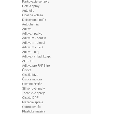
Parkovacie senzory
Defekt spray
Autofólie
Obal na kolesá
Detský podsedák
Autochémia
Aditíva
Aditíva - palivo
Aditívum - benzín
Aditívum - diesel
Aditívum - LPG
Aditíva - olej
Aditíva - chlad. kvap.
ADBLUE
Aditíva pre FAP filtre
Čističe
Čističe bŕzd
Čističe motora
Ostatné čističe
Silikónové tmely
Technické spreje
Čističe DPF
Mazacie spreje
Odhrdzovače
Plastické mazivá