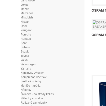
Land Rover
Lexus
Mazda
OSRAM C
Mercedes
Mitsubishi
Nissan
Opel
Peugeot
Porsche
OSRAM H
Renault
Seat
Subaru
Suzuki
Toyota
Volvo
Volkswagen
Yamaha
Koncovky výfukov
Kompresor 12V/24V
Lakťové opierky
Meniče napätia
Nálepky
Živicové - na stredy kolies
Nálepky - ostatné
Reflexné samolepky