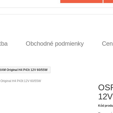
tba
Obchodné podmienky
Cen
AM Original H4 P43t 12V 60/55W
OSR
12V
Kód produ