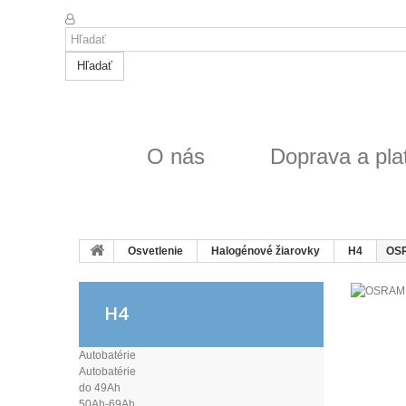
Hľadať
O nás
Doprava a pla
Osvetlenie
Halogénové žiarovky
H4
OSR
H4
Autobatérie
Autobatérie
do 49Ah
50Ah-69Ah