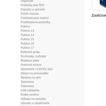
Organizér
Podložky pod ŠPZ
Popruhy a upínače
Poťah volantu
ŽIAROVK
Prečerpávacie hadice
Protišmykové podložky
Puklice
Puklice 13
Puklice 14
Puklice 15
Puklice 16
Puklice 17
Reflexné prvky
Rozdvojky, roztrojky
Riadiace páky
Snehové reťaze
Spotrebiče 12V/24V, plyn
Stojan na pneumatiky
Škrabky na sklo
Teplomery
Tlakomery
USB nabíjačky
Krytky ventilov
Vešiaky na sedačku
Zásuvky a zapaľovače