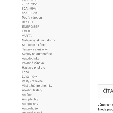
70Ah-79Ah
80Ah-99Ah
nad 100Ah
Podľa výrobcu
BOSCH
ENERGIZER
EXIDE
VARTA
Nabíjačky akumulátorov
Štartovacie káble
Testery a skúšačky
Svorky na autobatérie
Autodoplnky
Povinná výbava
Hasiace prístroje
Laná
Lekárničky
Vesty - reflexné
Výstražné trojuholníky
ČÍTA
Alkohol testery
Antény
Autoplachty
Autopoťahy
Výrobca:
Autorohože
Trieda prod