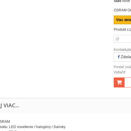
Stav
nové
OSRAM Ori
Viac deta
Produkt s 
Kontaktujt
Zdiela
Poslať z
Vytlačiť
J VIAC...
 OSRAM
uktu: LED osvetlenie / halogény / žiarivky