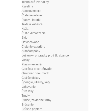
Technické kvapaliny
Kyseliny
Autokozmetika
Čistenie interiéru
Plasty - interiér
Textil a koberce
Koža
Čistič klimatizácie
Sklo
Odvlhčovače
Čistenie exteriéru
Autošampóny
Leštenky, prípravky proti škrabancom
Vosky
Plasty - exteriér
Čističe a odstraňovače
Oživovač pneumatík
Čističe diskov
Špongie, utierky, kefy
Lakovanie
Číre laky
Tmely
Plniče, základné farby
Brúsenie
Brúsne papiere