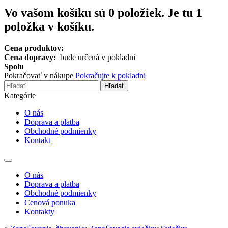
Vo vašom košíku sú
0
položiek.
Je tu 1
položka v košíku.
Cena produktov:
Cena dopravy:
bude určená v pokladni
Spolu
Pokračovať v nákupe
Pokračujte k pokladni
Hľadať
Kategórie
O nás
Doprava a platba
Obchodné podmienky
Kontakt
Toggle
navigation
O nás
Doprava a platba
Obchodné podmienky
Cenová ponuka
Kontakty