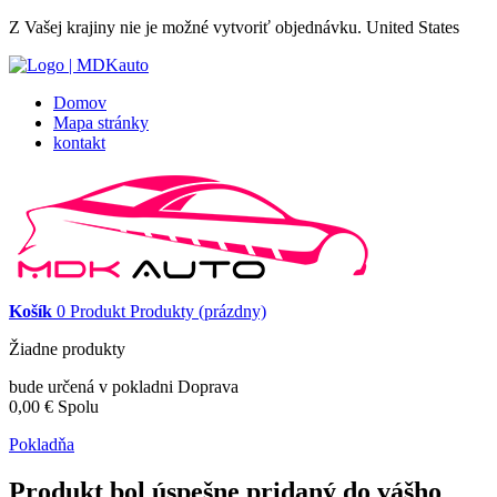
Z Vašej krajiny nie je možné vytvoriť objednávku.
United States
Domov
Mapa stránky
kontakt
Košík
0
Produkt
Produkty
(prázdny)
Žiadne produkty
bude určená v pokladni
Doprava
0,00 €
Spolu
Pokladňa
Produkt bol úspešne pridaný do vášho