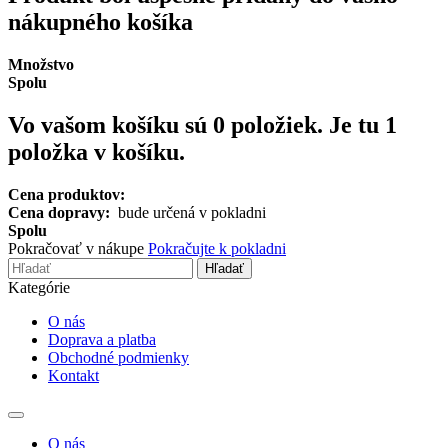
nákupného košíka
Množstvo
Spolu
Vo vašom košíku sú
0
položiek.
Je tu 1
položka v košíku.
Cena produktov:
Cena dopravy:
bude určená v pokladni
Spolu
Pokračovať v nákupe
Pokračujte k pokladni
Hľadať
Kategórie
O nás
Doprava a platba
Obchodné podmienky
Kontakt
Toggle
navigation
O nás