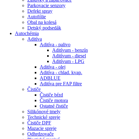
Parkovacie senzory
Defekt spray
Autofólie
Obal na kolesá
Detský podsedák
Autochémia
Aditíva
Aditíva - palivo
Aditívum - benzín
Aditívum - diesel
Aditívum - LPG
Aditíva - olej
Aditíva - chlad. kvap.
ADBLUE
Aditíva pre FAP filtre
Čističe
Čističe bŕzd
Čističe motora
Ostatné čističe
Silikónové tmely
Technické spreje
Čističe DPF
Mazacie spreje
Odhrdzovače