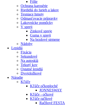
Fólie
Ochrana karosérie
Riedidlá do farieb a lakov
Tesniace hmoty
Odmasťovacie prípravky
Lakovnícke pomôcky
V spreji
Zinkové spreje
Guma v spreji
Na brzdové strmene
Nádoby
Lepidlá
Fixácia
Sekundové
Na autosklá
Tekutý kov
Ostatné lepidlá
Dvojzložkové
Náradie
Kľúče
Kľúče očkoploché
JONNESWAY
Kľúče - očkové
Kľúče račňové
Račňové FESTA