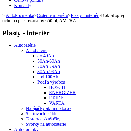
Cenová ponuka
Kontakty
>
Autokozmetika
>
Čistenie interiéru
>
Plasty - interiér
>
Kokpit sprej
ochrana plastov-matný 650ml, AMTRA
Plasty - interiér
Autobatérie
Autobatérie
do 49Ah
50Ah-69Ah
70Ah-79Ah
80Ah-99Ah
nad 100Ah
Podľa výrobcu
BOSCH
ENERGIZER
EXIDE
VARTA
Nabíjačky akumulátorov
Štartovacie káble
Testery a skúšačky
Svorky na autobatérie
Autodoplnky