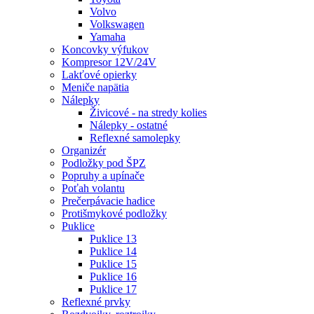
Volvo
Volkswagen
Yamaha
Koncovky výfukov
Kompresor 12V/24V
Lakťové opierky
Meniče napätia
Nálepky
Živicové - na stredy kolies
Nálepky - ostatné
Reflexné samolepky
Organizér
Podložky pod ŠPZ
Popruhy a upínače
Poťah volantu
Prečerpávacie hadice
Protišmykové podložky
Puklice
Puklice 13
Puklice 14
Puklice 15
Puklice 16
Puklice 17
Reflexné prvky