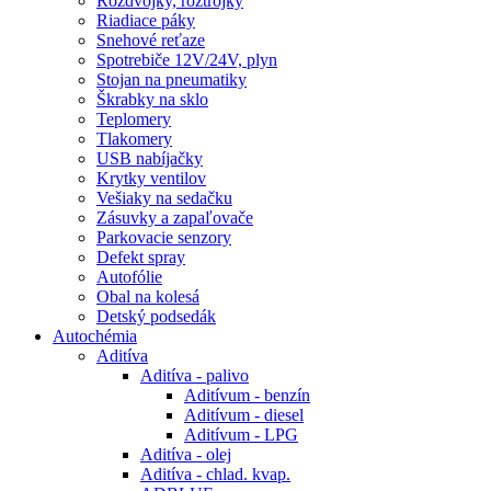
Rozdvojky, roztrojky
Riadiace páky
Snehové reťaze
Spotrebiče 12V/24V, plyn
Stojan na pneumatiky
Škrabky na sklo
Teplomery
Tlakomery
USB nabíjačky
Krytky ventilov
Vešiaky na sedačku
Zásuvky a zapaľovače
Parkovacie senzory
Defekt spray
Autofólie
Obal na kolesá
Detský podsedák
Autochémia
Aditíva
Aditíva - palivo
Aditívum - benzín
Aditívum - diesel
Aditívum - LPG
Aditíva - olej
Aditíva - chlad. kvap.