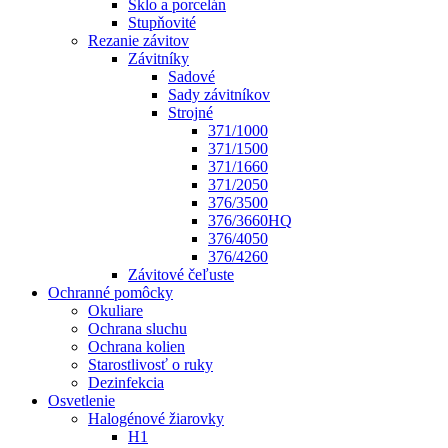
Sklo a porcelán
Stupňovité
Rezanie závitov
Závitníky
Sadové
Sady závitníkov
Strojné
371/1000
371/1500
371/1660
371/2050
376/3500
376/3660HQ
376/4050
376/4260
Závitové čeľuste
Ochranné pomôcky
Okuliare
Ochrana sluchu
Ochrana kolien
Starostlivosť o ruky
Dezinfekcia
Osvetlenie
Halogénové žiarovky
H1