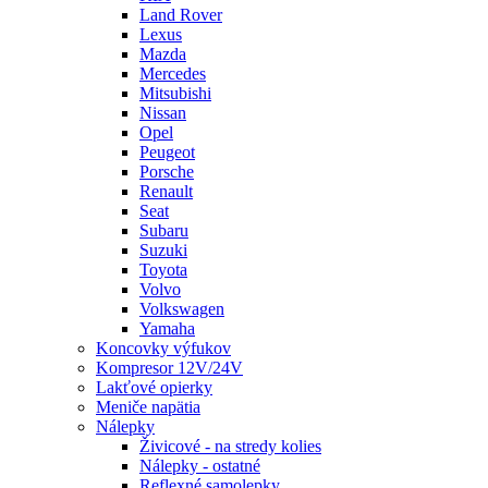
Land Rover
Lexus
Mazda
Mercedes
Mitsubishi
Nissan
Opel
Peugeot
Porsche
Renault
Seat
Subaru
Suzuki
Toyota
Volvo
Volkswagen
Yamaha
Koncovky výfukov
Kompresor 12V/24V
Lakťové opierky
Meniče napätia
Nálepky
Živicové - na stredy kolies
Nálepky - ostatné
Reflexné samolepky