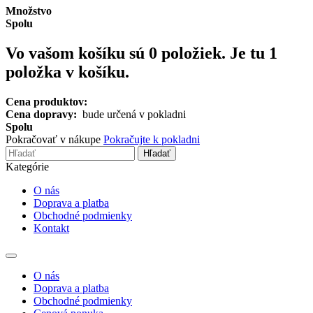
Množstvo
Spolu
Vo vašom košíku sú
0
položiek.
Je tu 1
položka v košíku.
Cena produktov:
Cena dopravy:
bude určená v pokladni
Spolu
Pokračovať v nákupe
Pokračujte k pokladni
Hľadať
Kategórie
O nás
Doprava a platba
Obchodné podmienky
Kontakt
Toggle
navigation
O nás
Doprava a platba
Obchodné podmienky