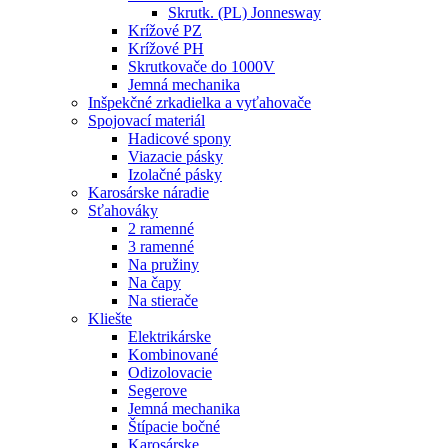
Skrutk. (PL) Jonnesway
Krížové PZ
Krížové PH
Skrutkovače do 1000V
Jemná mechanika
Inšpekčné zrkadielka a vyťahovače
Spojovací materiál
Hadicové spony
Viazacie pásky
Izolačné pásky
Karosárske náradie
Sťahováky
2 ramenné
3 ramenné
Na pružiny
Na čapy
Na stierače
Kliešte
Elektrikárske
Kombinované
Odizolovacie
Segerove
Jemná mechanika
Štípacie bočné
Karosárske