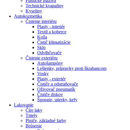
Plastické mazivá
Technické kvapaliny
Kyseliny
Autokozmetika
Čistenie interiéru
Plasty - interiér
Textil a koberce
Koža
Čistič klimatizácie
Sklo
Odvlhčovače
Čistenie exteriéru
Autošampóny
Leštenky, prípravky proti škrabancom
Vosky
Plasty - exteriér
Čističe a odstraňovače
Oživovač pneumatík
Čističe diskov
Špongie, utierky, kefy
Lakovanie
Číre laky
Tmely
Plniče, základné farby
Brúsenie