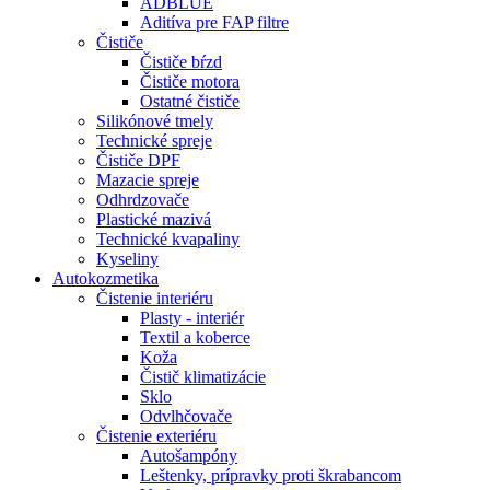
ADBLUE
Aditíva pre FAP filtre
Čističe
Čističe bŕzd
Čističe motora
Ostatné čističe
Silikónové tmely
Technické spreje
Čističe DPF
Mazacie spreje
Odhrdzovače
Plastické mazivá
Technické kvapaliny
Kyseliny
Autokozmetika
Čistenie interiéru
Plasty - interiér
Textil a koberce
Koža
Čistič klimatizácie
Sklo
Odvlhčovače
Čistenie exteriéru
Autošampóny
Leštenky, prípravky proti škrabancom