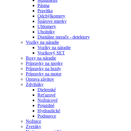
Multimetre
Pásma
Pravítka
Odchýlkomery
Špárove mierky
Uhlomery
Uholníky
Digitálne merače - detektory
Vozíky na náradie
Vozíky na náradie
Vozíkový SET
Boxy na náradie
Prípravky na spojky
Prípravky na brzdy
Prípravky na motor
Oprava závitov
Zdviháky
Dielenské
Reťazové
Nožnicové
Pojazdné
Hydraulické
Podstavce
Nožnice
Zveráky