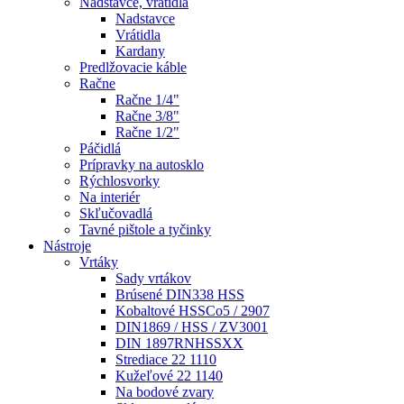
Nadstavce, vratidlá
Nadstavce
Vrátidla
Kardany
Predlžovacie káble
Račne
Račne 1/4"
Račne 3/8"
Račne 1/2"
Páčidlá
Prípravky na autosklo
Rýchlosvorky
Na interiér
Skľučovadlá
Tavné pištole a tyčinky
Nástroje
Vrtáky
Sady vrtákov
Brúsené DIN338 HSS
Kobaltové HSSCo5 / 2907
DIN1869 / HSS / ZV3001
DIN 1897RNHSSXX
Strediace 22 1110
Kužeľové 22 1140
Na bodové zvary