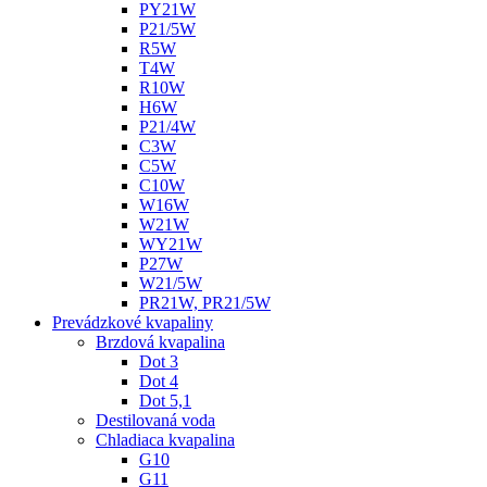
PY21W
P21/5W
R5W
T4W
R10W
H6W
P21/4W
C3W
C5W
C10W
W16W
W21W
WY21W
P27W
W21/5W
PR21W, PR21/5W
Prevádzkové kvapaliny
Brzdová kvapalina
Dot 3
Dot 4
Dot 5,1
Destilovaná voda
Chladiaca kvapalina
G10
G11