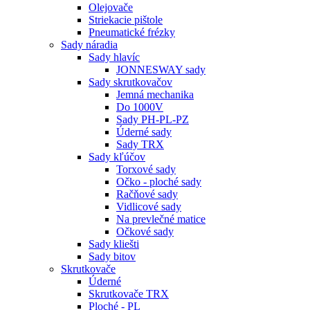
Olejovače
Striekacie pištole
Pneumatické frézky
Sady náradia
Sady hlavíc
JONNESWAY sady
Sady skrutkovačov
Jemná mechanika
Do 1000V
Sady PH-PL-PZ
Úderné sady
Sady TRX
Sady kľúčov
Torxové sady
Očko - ploché sady
Račňové sady
Vidlicové sady
Na prevlečné matice
Očkové sady
Sady kliešti
Sady bitov
Skrutkovače
Úderné
Skrutkovače TRX
Ploché - PL