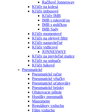
Račňové Jonnesway
Kľúče na kolesá
Kľúče imbusové
Kľúče IMB
IMB s rukoväťou
IMB s guličkou
IMB Sady
Kľúče momentové
Kľúče na olejové filtre
Kľúče nastaviteľné
Kľúče vidlicové
JONNESWAY
Kľúče na prevlečné matice
Kľúče na snímače
Kľúče hákové
Pneumatické
Pneumatické račne
Pneumatické vŕtačky
Pneumatické uťahováky
Pneumatické brúsky
Ofukovacie pištole
Hustilky pneumatík
Manometre
Regulátory vzduchu
Filtre vzduchu