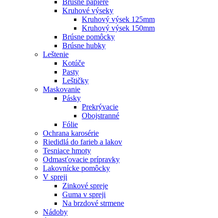
Brúsne papiere
Kruhové výseky
Kruhový výsek 125mm
Kruhový výsek 150mm
Brúsne pomôcky
Brúsne hubky
Leštenie
Kotúče
Pasty
Leštičky
Maskovanie
Pásky
Prekrývacie
Obojstranné
Fólie
Ochrana karosérie
Riedidlá do farieb a lakov
Tesniace hmoty
Odmasťovacie prípravky
Lakovnícke pomôcky
V spreji
Zinkové spreje
Guma v spreji
Na brzdové strmene
Nádoby