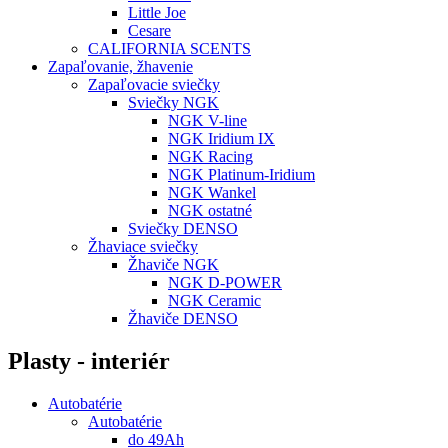
Little Joe
Cesare
CALIFORNIA SCENTS
Zapaľovanie, žhavenie
Zapaľovacie sviečky
Sviečky NGK
NGK V-line
NGK Iridium IX
NGK Racing
NGK Platinum-Iridium
NGK Wankel
NGK ostatné
Sviečky DENSO
Žhaviace sviečky
Žhaviče NGK
NGK D-POWER
NGK Ceramic
Žhaviče DENSO
Plasty - interiér
Autobatérie
Autobatérie
do 49Ah