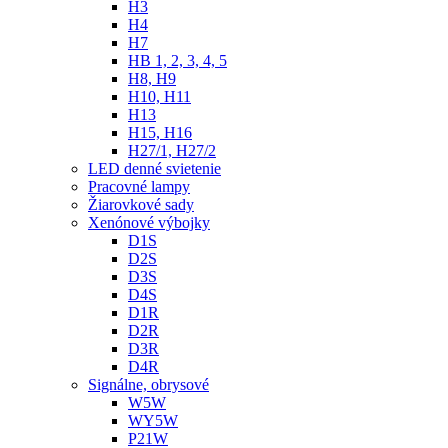
H3
H4
H7
HB 1, 2, 3, 4, 5
H8, H9
H10, H11
H13
H15, H16
H27/1, H27/2
LED denné svietenie
Pracovné lampy
Žiarovkové sady
Xenónové výbojky
D1S
D2S
D3S
D4S
D1R
D2R
D3R
D4R
Signálne, obrysové
W5W
WY5W
P21W