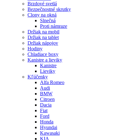
Brzdové svetlá
Bezpečnostné skrutky
Clony na okná
Slnečná
Proti námraze
Držiak na mobil
Držiak na tablet
Držiak nápojov
Hodiny
Chladiace boxy
Kanistre a lieviky
Kanistre
Lieviky
Kľúčenky
Alfa Romeo
Audi
BMW
Citroen
Dacia
Fiat
Ford
Honda
Hyundai
Kawasaki
KIA