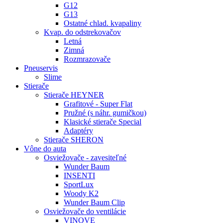
G12
G13
Ostatné chlad. kvapaliny
Kvap. do odstrekovačov
Letná
Zimná
Rozmrazovače
Pneuservis
Slime
Stierače
Stierače HEYNER
Grafitové - Super Flat
Pružné (s náhr. gumičkou)
Klasické stierače Special
Adaptéry
Stierače SHERON
Vône do auta
Osviežovače - zavesiteľné
Wunder Baum
INSENTI
SportLux
Woody K2
Wunder Baum Clip
Osviežovače do ventilácie
VINOVE