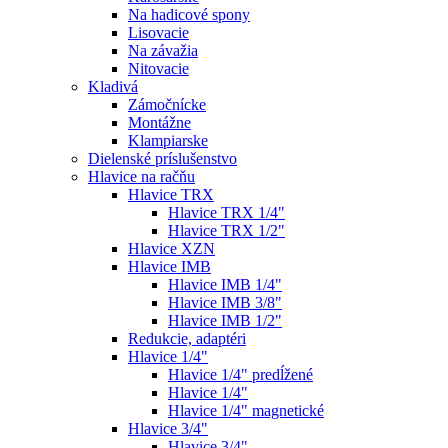
Na hadicové spony
Lisovacie
Na závažia
Nitovacie
Kladivá
Zámočnícke
Montážne
Klampiarske
Dielenské príslušenstvo
Hlavice na račňu
Hlavice TRX
Hlavice TRX 1/4"
Hlavice TRX 1/2"
Hlavice XZN
Hlavice IMB
Hlavice IMB 1/4"
Hlavice IMB 3/8"
Hlavice IMB 1/2"
Redukcie, adaptéri
Hlavice 1/4"
Hlavice 1/4" predĺžené
Hlavice 1/4"
Hlavice 1/4" magnetické
Hlavice 3/4"
Hlavice 3/4"