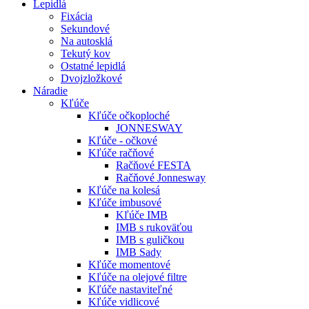
Lepidlá
Fixácia
Sekundové
Na autosklá
Tekutý kov
Ostatné lepidlá
Dvojzložkové
Náradie
Kľúče
Kľúče očkoploché
JONNESWAY
Kľúče - očkové
Kľúče račňové
Račňové FESTA
Račňové Jonnesway
Kľúče na kolesá
Kľúče imbusové
Kľúče IMB
IMB s rukoväťou
IMB s guličkou
IMB Sady
Kľúče momentové
Kľúče na olejové filtre
Kľúče nastaviteľné
Kľúče vidlicové