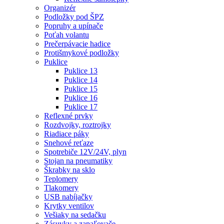
Organizér
Podložky pod ŠPZ
Popruhy a upínače
Poťah volantu
Prečerpávacie hadice
Protišmykové podložky
Puklice
Puklice 13
Puklice 14
Puklice 15
Puklice 16
Puklice 17
Reflexné prvky
Rozdvojky, roztrojky
Riadiace páky
Snehové reťaze
Spotrebiče 12V/24V, plyn
Stojan na pneumatiky
Škrabky na sklo
Teplomery
Tlakomery
USB nabíjačky
Krytky ventilov
Vešiaky na sedačku
Zásuvky a zapaľovače