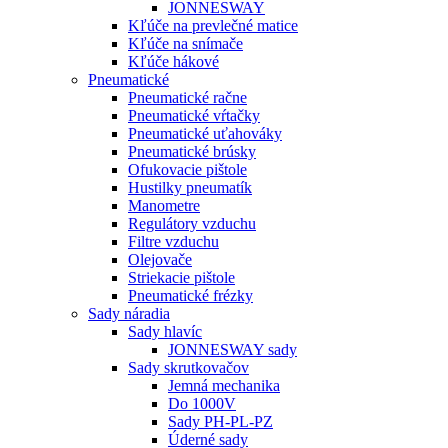
JONNESWAY
Kľúče na prevlečné matice
Kľúče na snímače
Kľúče hákové
Pneumatické
Pneumatické račne
Pneumatické vŕtačky
Pneumatické uťahováky
Pneumatické brúsky
Ofukovacie pištole
Hustilky pneumatík
Manometre
Regulátory vzduchu
Filtre vzduchu
Olejovače
Striekacie pištole
Pneumatické frézky
Sady náradia
Sady hlavíc
JONNESWAY sady
Sady skrutkovačov
Jemná mechanika
Do 1000V
Sady PH-PL-PZ
Úderné sady