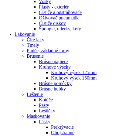
Vosky
Plasty - exteriér
Čističe a odstraňovače
Oživovač pneumatík
Čističe diskov
Špongie, utierky, kefy
Lakovanie
Číre laky
Tmely
Plniče, základné farby
Brúsenie
Brúsne papiere
Kruhové výseky
Kruhový výsek 125mm
Kruhový výsek 150mm
Brúsne pomôcky
Brúsne hubky
Leštenie
Kotúče
Pasty
Leštičky
Maskovanie
Pásky
Prekrývacie
Obojstranné