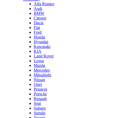
Alfa Romeo
Audi
BMW
Citroen
Dacia
Fiat
Ford
Honda
Hyundai
Kawasaki
KIA
Land Rover
Lexus
Mazda
Mercedes
Mitsubishi
Nissan
Opel
Peugeot
Porsche
Renault
Seat
Subaru
Suzuki
Toyota