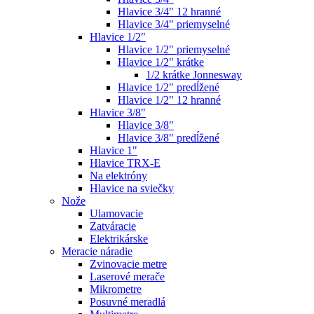
Hlavice 3/4" 12 hranné
Hlavice 3/4" priemyselné
Hlavice 1/2"
Hlavice 1/2" priemyselné
Hlavice 1/2" krátke
1/2 krátke Jonnesway
Hlavice 1/2" predĺžené
Hlavice 1/2" 12 hranné
Hlavice 3/8"
Hlavice 3/8"
Hlavice 3/8" predĺžené
Hlavice 1"
Hlavice TRX-E
Na elektróny
Hlavice na sviečky
Nože
Ulamovacie
Zatváracie
Elektrikárske
Meracie náradie
Zvinovacie metre
Laserové merače
Mikrometre
Posuvné meradlá