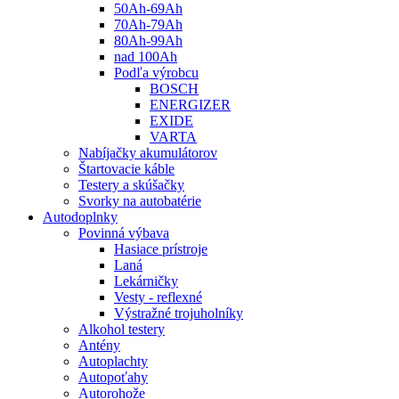
50Ah-69Ah
70Ah-79Ah
80Ah-99Ah
nad 100Ah
Podľa výrobcu
BOSCH
ENERGIZER
EXIDE
VARTA
Nabíjačky akumulátorov
Štartovacie káble
Testery a skúšačky
Svorky na autobatérie
Autodoplnky
Povinná výbava
Hasiace prístroje
Laná
Lekárničky
Vesty - reflexné
Výstražné trojuholníky
Alkohol testery
Antény
Autoplachty
Autopoťahy
Autorohože