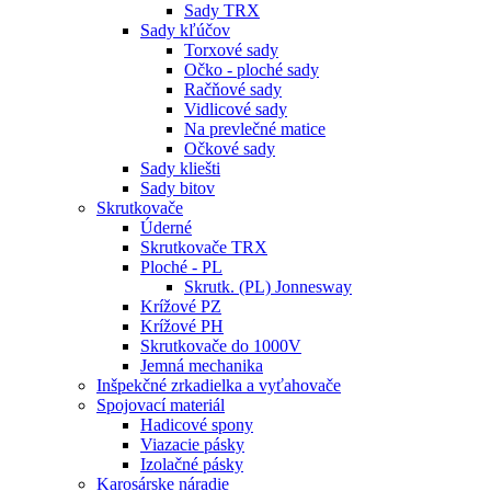
Sady TRX
Sady kľúčov
Torxové sady
Očko - ploché sady
Račňové sady
Vidlicové sady
Na prevlečné matice
Očkové sady
Sady kliešti
Sady bitov
Skrutkovače
Úderné
Skrutkovače TRX
Ploché - PL
Skrutk. (PL) Jonnesway
Krížové PZ
Krížové PH
Skrutkovače do 1000V
Jemná mechanika
Inšpekčné zrkadielka a vyťahovače
Spojovací materiál
Hadicové spony
Viazacie pásky
Izolačné pásky
Karosárske náradie