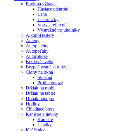
Povinná výbava
Hasiace prístroje
Laná
Lekárničky
Vesty - reflexné
Výstražné trojuholníky
Alkohol testery
Antény
Autoplachty
Autopoťahy
Autorohože
Brzdové svetlá
Bezpečnostné skrutky
Clony na okná
Slnečná
Proti námraze
Držiak na mobil
Držiak na tablet
Držiak nápojov
Hodiny
Chladiace boxy
Kanistre a lieviky
Kanistre
Lieviky
Kľúčenky