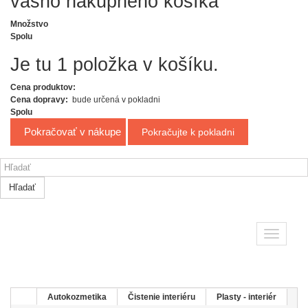
Množstvo
Spolu
Je tu 1 položka v košíku.
Cena produktov:
Cena dopravy:
bude určená v pokladni
Spolu
Pokračovať v nákupe
Pokračujte k pokladni
Hľadať
Toggle
navigatio
Autokozmetika
Čistenie interiéru
Plasty - interiér
Kokpit sprej ochrana plastov-lesklý 650ml AMTRA