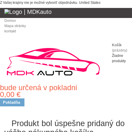
Z Vašej krajiny nie je možné vytvoriť objednávku.
United States
Domov
Mapa stránky
kontakt
Košík
(prázdny)
Žiadne
produkty
bude určená v pokladni
Doprava
0,00 €
Spolu
Pokladňa
Produkt bol úspešne pridaný
do vášho nákupného košíka