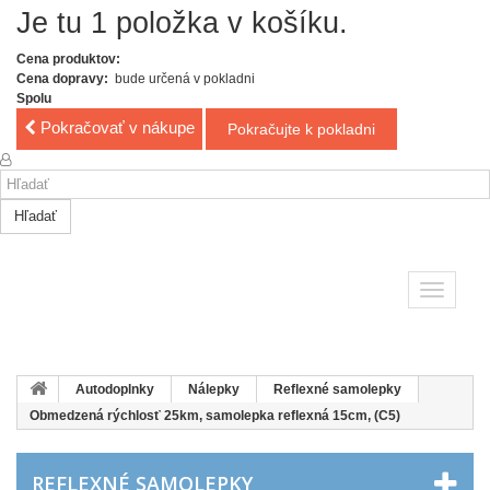
Je tu 1 položka v košíku.
Cena produktov:
Cena dopravy:
bude určená v pokladni
Spolu
Pokračovať v nákupe
Pokračujte k pokladni
Hľadať
Toggle
navigatio
Autodoplnky
Nálepky
Reflexné samolepky
Obmedzená rýchlosť 25km, samolepka reflexná 15cm, (C5)
REFLEXNÉ SAMOLEPKY