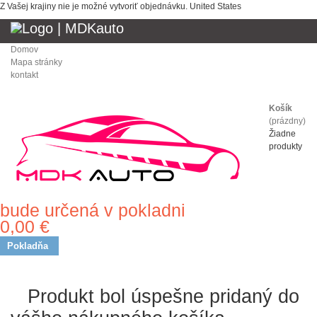
Z Vašej krajiny nie je možné vytvoriť objednávku.
United States
Domov
Mapa stránky
kontakt
Košík
(prázdny)
Žiadne
produkty
bude určená v pokladni
Doprava
0,00 €
Spolu
Pokladňa
Produkt bol úspešne pridaný
do vášho nákupného košíka