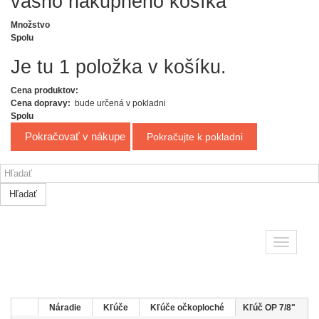
Množstvo
Spolu
Je tu 1 položka v košíku.
Cena produktov:
Cena dopravy:
bude určená v pokladni
Spolu
Pokračovať v nákupe
Pokračujte k pokladni
Hľadať
Toggle
navigatio
Náradie
Kľúče
Kľúče očkoploché
Kľúč OP 7/8"
SATA