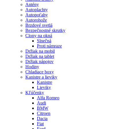
Antény
Autoplachty
Autopoťahy
Autorohože
Brzdové svetlá
Bezpečnostné skrutky
Clony na okná
Slnečná
Proti námraze
Držiak na mobil
Držiak na tablet
Držiak nápojov
Hodiny
Chladiace boxy
Kanistre a lieviky
Kanistre
Lieviky
Kľúčenky
Alfa Romeo
Audi
BMW
Citroen
Dacia
Fiat
Ford