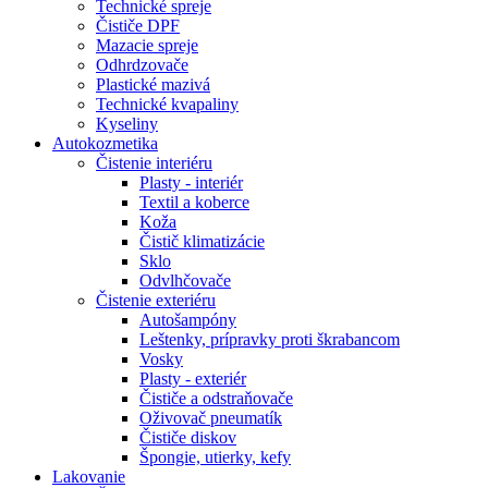
Technické spreje
Čističe DPF
Mazacie spreje
Odhrdzovače
Plastické mazivá
Technické kvapaliny
Kyseliny
Autokozmetika
Čistenie interiéru
Plasty - interiér
Textil a koberce
Koža
Čistič klimatizácie
Sklo
Odvlhčovače
Čistenie exteriéru
Autošampóny
Leštenky, prípravky proti škrabancom
Vosky
Plasty - exteriér
Čističe a odstraňovače
Oživovač pneumatík
Čističe diskov
Špongie, utierky, kefy
Lakovanie