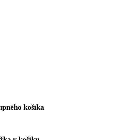
upného košíka
ožka v košíku.