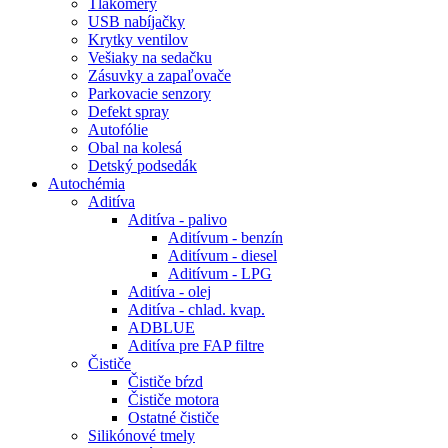
Tlakomery
USB nabíjačky
Krytky ventilov
Vešiaky na sedačku
Zásuvky a zapaľovače
Parkovacie senzory
Defekt spray
Autofólie
Obal na kolesá
Detský podsedák
Autochémia
Aditíva
Aditíva - palivo
Aditívum - benzín
Aditívum - diesel
Aditívum - LPG
Aditíva - olej
Aditíva - chlad. kvap.
ADBLUE
Aditíva pre FAP filtre
Čističe
Čističe bŕzd
Čističe motora
Ostatné čističe
Silikónové tmely