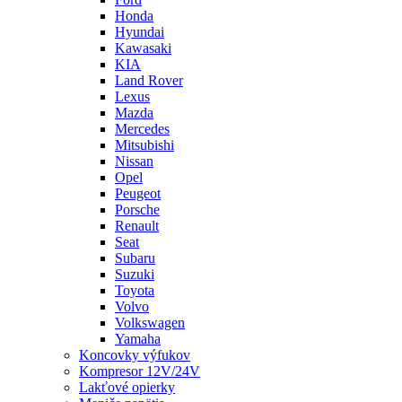
Honda
Hyundai
Kawasaki
KIA
Land Rover
Lexus
Mazda
Mercedes
Mitsubishi
Nissan
Opel
Peugeot
Porsche
Renault
Seat
Subaru
Suzuki
Toyota
Volvo
Volkswagen
Yamaha
Koncovky výfukov
Kompresor 12V/24V
Lakťové opierky