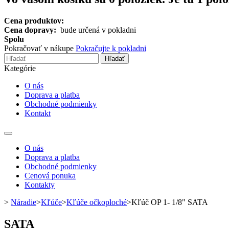
Cena produktov:
Cena dopravy:
bude určená v pokladni
Spolu
Pokračovať v nákupe
Pokračujte k pokladni
Hľadať
Kategórie
O nás
Doprava a platba
Obchodné podmienky
Kontakt
Toggle
navigation
O nás
Doprava a platba
Obchodné podmienky
Cenová ponuka
Kontakty
>
Náradie
>
Kľúče
>
Kľúče očkoploché
>
Kľúč OP 1- 1/8" SATA
SATA