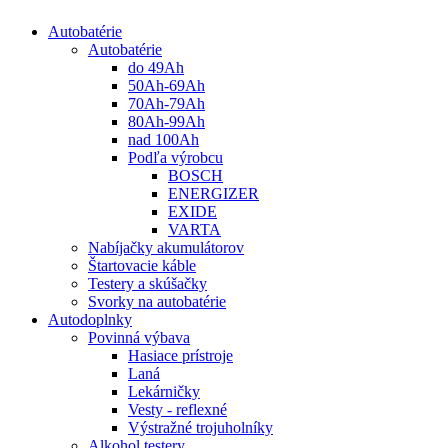
Autobatérie
Autobatérie
do 49Ah
50Ah-69Ah
70Ah-79Ah
80Ah-99Ah
nad 100Ah
Podľa výrobcu
BOSCH
ENERGIZER
EXIDE
VARTA
Nabíjačky akumulátorov
Štartovacie káble
Testery a skúšačky
Svorky na autobatérie
Autodoplnky
Povinná výbava
Hasiace prístroje
Laná
Lekárničky
Vesty - reflexné
Výstražné trojuholníky
Alkohol testery