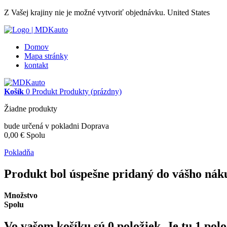
Z Vašej krajiny nie je možné vytvoriť objednávku.
United States
Domov
Mapa stránky
kontakt
Košík
0
Produkt
Produkty
(prázdny)
Žiadne produkty
bude určená v pokladni
Doprava
0,00 €
Spolu
Pokladňa
Produkt bol úspešne pridaný do vášho nák
Množstvo
Spolu
Vo vašom košíku sú
0
položiek.
Je tu 1 pol