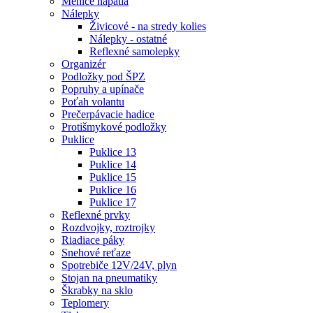
Meniče napätia
Nálepky
Živicové - na stredy kolies
Nálepky - ostatné
Reflexné samolepky
Organizér
Podložky pod ŠPZ
Popruhy a upínače
Poťah volantu
Prečerpávacie hadice
Protišmykové podložky
Puklice
Puklice 13
Puklice 14
Puklice 15
Puklice 16
Puklice 17
Reflexné prvky
Rozdvojky, roztrojky
Riadiace páky
Snehové reťaze
Spotrebiče 12V/24V, plyn
Stojan na pneumatiky
Škrabky na sklo
Teplomery