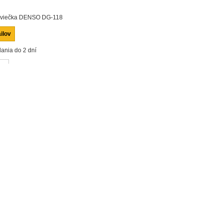
sviečka DENSO DG-118
ilov
ania do 2 dní
ť
námemu
KÚPIŤ
: