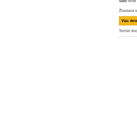
Stav
nové
Žhaviaca 
Viac deta
Termín dod
Zdiela
Poslať z
Vytlačiť
množstvo
J VIAC...
] 11
vitu M10x1.0
ĺžka [mm] 133