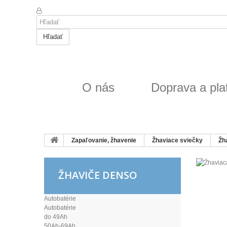
Hľadať
O nás
Doprava a pla
Zapaľovanie, žhavenie
Žhaviace sviečky
Žh
ŽHAVIČE DENSO
Autobatérie
Autobatérie
do 49Ah
50Ah-69Ah