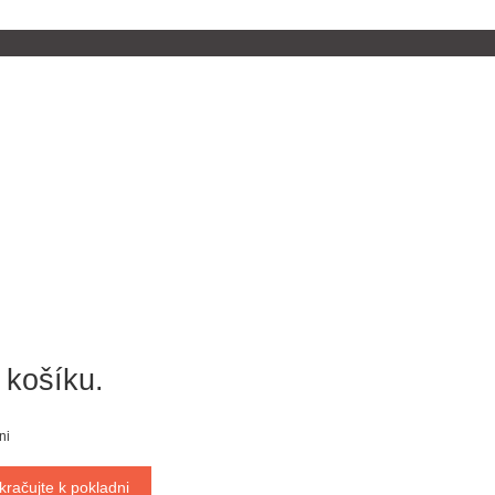
 košíku.
ni
kračujte k pokladni