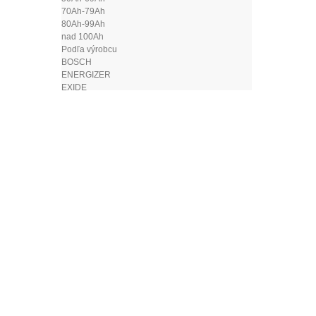
70Ah-79Ah
80Ah-99Ah
nad 100Ah
Podľa výrobcu
BOSCH
ENERGIZER
EXIDE
VARTA
Nabíjačky akumulátorov
Štartovacie káble
Testery a skúšačky
Svorky na autobatérie
Autodoplnky
Povinná výbava
Hasiace prístroje
Laná
Lekárničky
Vesty - reflexné
ČÍTA
Výstražné trojuholníky
Alkohol testery
Antény
Autoplachty
Napätie [V
Autopoťahy
Rozmer zá
Autorohože
Celková d