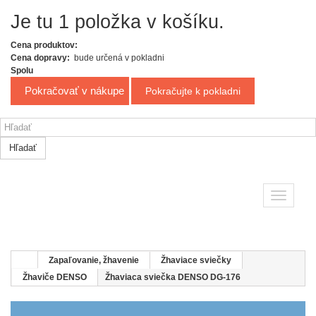
Je tu 1 položka v košíku.
Cena produktov:
Cena dopravy:
bude určená v pokladni
Spolu
Pokračovať v nákupe
Pokračujte k pokladni
Hľadať
Toggle
navigatio
Zapaľovanie, žhavenie
Žhaviace sviečky
Žhaviče DENSO
Žhaviaca sviečka DENSO DG-176
ŽHAVIČE DENSO