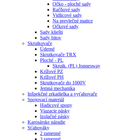
Očko - ploché sady
Račňové sady
Vidlicové sady
Na prevlečné matice
Očkové sady
Sady kliešti
Sady bitov
Skrutkovače
Úderné
Skrutkovače TRX
Ploché - PL
Skrutk. (PL) Jonnesway
Krížové PZ
Krížové PH
Skrutkovače do 1000V
Jemná mechanika
Inšpekčné zrkadielka a vyťahovače
Spojovací materiál
Hadicové spony
Viazacie pásky
Izolačné pásky
Karosárske náradie
Sťahováky
2 ramenné
3 ramenné