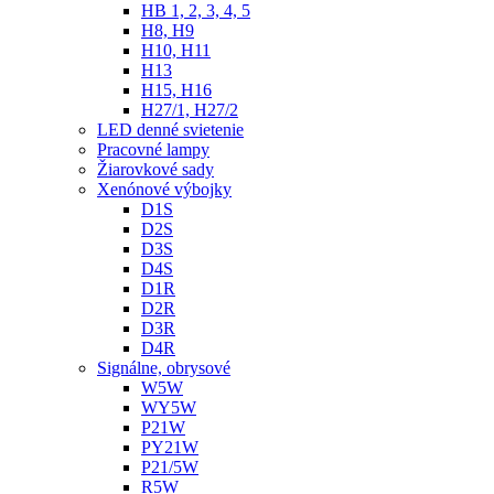
HB 1, 2, 3, 4, 5
H8, H9
H10, H11
H13
H15, H16
H27/1, H27/2
LED denné svietenie
Pracovné lampy
Žiarovkové sady
Xenónové výbojky
D1S
D2S
D3S
D4S
D1R
D2R
D3R
D4R
Signálne, obrysové
W5W
WY5W
P21W
PY21W
P21/5W
R5W