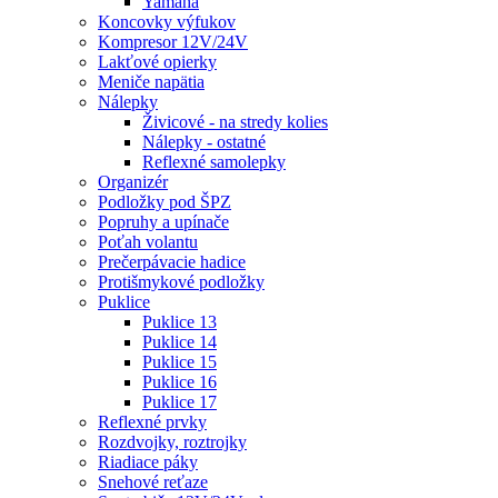
Yamaha
Koncovky výfukov
Kompresor 12V/24V
Lakťové opierky
Meniče napätia
Nálepky
Živicové - na stredy kolies
Nálepky - ostatné
Reflexné samolepky
Organizér
Podložky pod ŠPZ
Popruhy a upínače
Poťah volantu
Prečerpávacie hadice
Protišmykové podložky
Puklice
Puklice 13
Puklice 14
Puklice 15
Puklice 16
Puklice 17
Reflexné prvky
Rozdvojky, roztrojky
Riadiace páky
Snehové reťaze