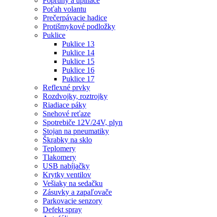
Popruhy a upínače
Poťah volantu
Prečerpávacie hadice
Protišmykové podložky
Puklice
Puklice 13
Puklice 14
Puklice 15
Puklice 16
Puklice 17
Reflexné prvky
Rozdvojky, roztrojky
Riadiace páky
Snehové reťaze
Spotrebiče 12V/24V, plyn
Stojan na pneumatiky
Škrabky na sklo
Teplomery
Tlakomery
USB nabíjačky
Krytky ventilov
Vešiaky na sedačku
Zásuvky a zapaľovače
Parkovacie senzory
Defekt spray