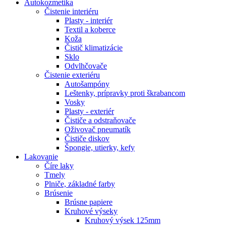
Autokozmetika
Čistenie interiéru
Plasty - interiér
Textil a koberce
Koža
Čistič klimatizácie
Sklo
Odvlhčovače
Čistenie exteriéru
Autošampóny
Leštenky, prípravky proti škrabancom
Vosky
Plasty - exteriér
Čističe a odstraňovače
Oživovač pneumatík
Čističe diskov
Špongie, utierky, kefy
Lakovanie
Číre laky
Tmely
Plniče, základné farby
Brúsenie
Brúsne papiere
Kruhové výseky
Kruhový výsek 125mm