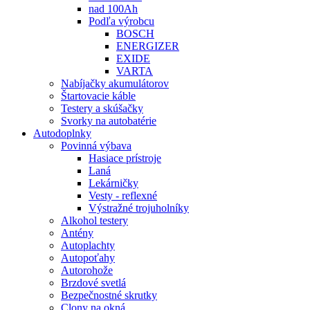
nad 100Ah
Podľa výrobcu
BOSCH
ENERGIZER
EXIDE
VARTA
Nabíjačky akumulátorov
Štartovacie káble
Testery a skúšačky
Svorky na autobatérie
Autodoplnky
Povinná výbava
Hasiace prístroje
Laná
Lekárničky
Vesty - reflexné
Výstražné trojuholníky
Alkohol testery
Antény
Autoplachty
Autopoťahy
Autorohože
Brzdové svetlá
Bezpečnostné skrutky
Clony na okná