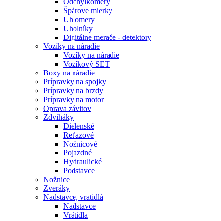
Odchýlkomery
Špárove mierky
Uhlomery
Uholníky
Digitálne merače - detektory
Vozíky na náradie
Vozíky na náradie
Vozíkový SET
Boxy na náradie
Prípravky na spojky
Prípravky na brzdy
Prípravky na motor
Oprava závitov
Zdviháky
Dielenské
Reťazové
Nožnicové
Pojazdné
Hydraulické
Podstavce
Nožnice
Zveráky
Nadstavce, vratidlá
Nadstavce
Vrátidla