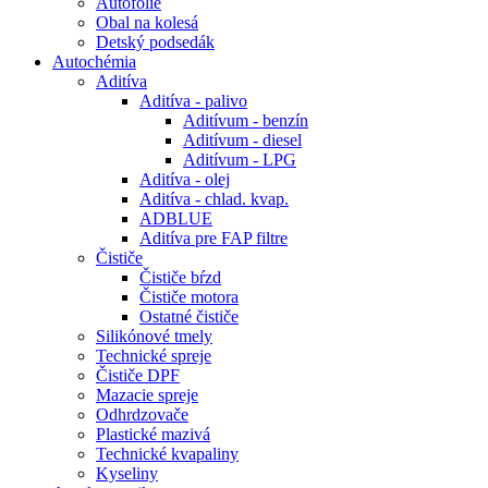
Autofólie
Obal na kolesá
Detský podsedák
Autochémia
Aditíva
Aditíva - palivo
Aditívum - benzín
Aditívum - diesel
Aditívum - LPG
Aditíva - olej
Aditíva - chlad. kvap.
ADBLUE
Aditíva pre FAP filtre
Čističe
Čističe bŕzd
Čističe motora
Ostatné čističe
Silikónové tmely
Technické spreje
Čističe DPF
Mazacie spreje
Odhrdzovače
Plastické mazivá
Technické kvapaliny
Kyseliny