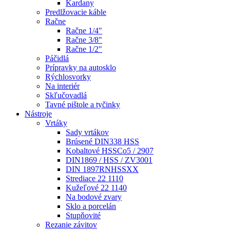
Kardany
Predlžovacie káble
Račne
Račne 1/4"
Račne 3/8"
Račne 1/2"
Páčidlá
Prípravky na autosklo
Rýchlosvorky
Na interiér
Skľučovadlá
Tavné pištole a tyčinky
Nástroje
Vrtáky
Sady vrtákov
Brúsené DIN338 HSS
Kobaltové HSSCo5 / 2907
DIN1869 / HSS / ZV3001
DIN 1897RNHSSXX
Strediace 22 1110
Kužeľové 22 1140
Na bodové zvary
Sklo a porcelán
Stupňovité
Rezanie závitov