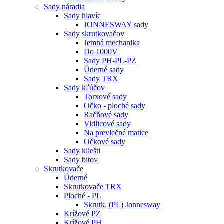
Sady náradia
Sady hlavíc
JONNESWAY sady
Sady skrutkovačov
Jemná mechanika
Do 1000V
Sady PH-PL-PZ
Úderné sady
Sady TRX
Sady kľúčov
Torxové sady
Očko - ploché sady
Račňové sady
Vidlicové sady
Na prevlečné matice
Očkové sady
Sady kliešti
Sady bitov
Skrutkovače
Úderné
Skrutkovače TRX
Ploché - PL
Skrutk. (PL) Jonnesway
Krížové PZ
Krížové PH