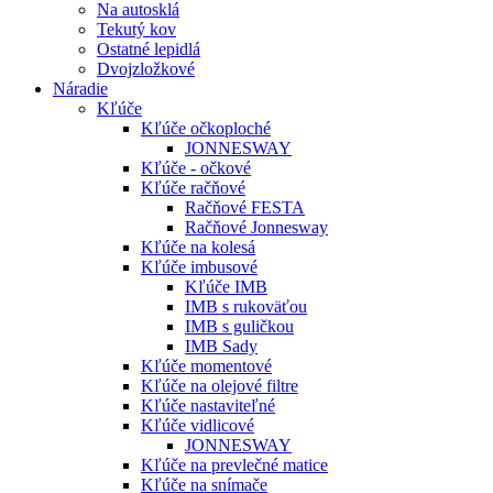
Na autosklá
Tekutý kov
Ostatné lepidlá
Dvojzložkové
Náradie
Kľúče
Kľúče očkoploché
JONNESWAY
Kľúče - očkové
Kľúče račňové
Račňové FESTA
Račňové Jonnesway
Kľúče na kolesá
Kľúče imbusové
Kľúče IMB
IMB s rukoväťou
IMB s guličkou
IMB Sady
Kľúče momentové
Kľúče na olejové filtre
Kľúče nastaviteľné
Kľúče vidlicové
JONNESWAY
Kľúče na prevlečné matice
Kľúče na snímače