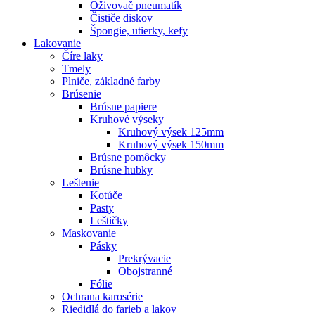
Oživovač pneumatík
Čističe diskov
Špongie, utierky, kefy
Lakovanie
Číre laky
Tmely
Plniče, základné farby
Brúsenie
Brúsne papiere
Kruhové výseky
Kruhový výsek 125mm
Kruhový výsek 150mm
Brúsne pomôcky
Brúsne hubky
Leštenie
Kotúče
Pasty
Leštičky
Maskovanie
Pásky
Prekrývacie
Obojstranné
Fólie
Ochrana karosérie
Riedidlá do farieb a lakov