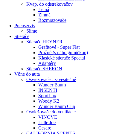
Kvap. do odstrekovačov
Letná
Zimná
Rozmrazovače
Pneuservis
Slime
Stierače
Stierače HEYNER
Grafitové - Super Flat
Pružné (s náhr. gumičkou)
Klasické stierače Special
Adaptéry
Stierače SHERON
Vône do auta
Osviežovače - zavesiteľné
Wunder Baum
INSENTI
SportLux
Woody K2
Wunder Baum Clip
Osviežovače do ventilácie
VINOVE
Little Joe
Cesare
CALIFORNIA SCENTS