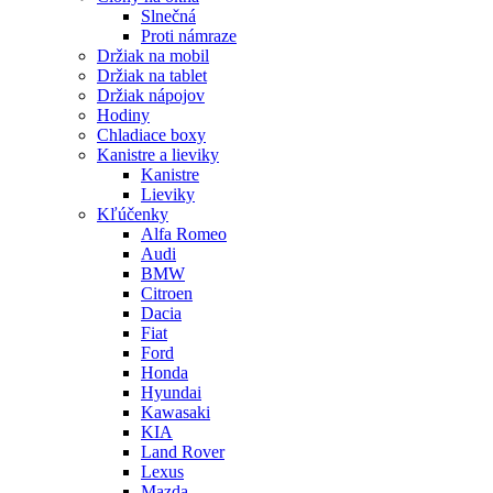
Slnečná
Proti námraze
Držiak na mobil
Držiak na tablet
Držiak nápojov
Hodiny
Chladiace boxy
Kanistre a lieviky
Kanistre
Lieviky
Kľúčenky
Alfa Romeo
Audi
BMW
Citroen
Dacia
Fiat
Ford
Honda
Hyundai
Kawasaki
KIA
Land Rover
Lexus
Mazda