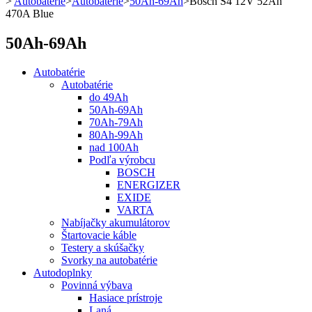
>
Autobatérie
>
Autobatérie
>
50Ah-69Ah
>
Bosch S4 12V 52Ah
470A Blue
50Ah-69Ah
Autobatérie
Autobatérie
do 49Ah
50Ah-69Ah
70Ah-79Ah
80Ah-99Ah
nad 100Ah
Podľa výrobcu
BOSCH
ENERGIZER
EXIDE
VARTA
Nabíjačky akumulátorov
Štartovacie káble
Testery a skúšačky
Svorky na autobatérie
Autodoplnky
Povinná výbava
Hasiace prístroje
Laná