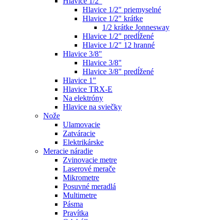
Hlavice 1/2"
Hlavice 1/2" priemyselné
Hlavice 1/2" krátke
1/2 krátke Jonnesway
Hlavice 1/2" predĺžené
Hlavice 1/2" 12 hranné
Hlavice 3/8"
Hlavice 3/8"
Hlavice 3/8" predĺžené
Hlavice 1"
Hlavice TRX-E
Na elektróny
Hlavice na sviečky
Nože
Ulamovacie
Zatváracie
Elektrikárske
Meracie náradie
Zvinovacie metre
Laserové merače
Mikrometre
Posuvné meradlá
Multimetre
Pásma
Pravítka