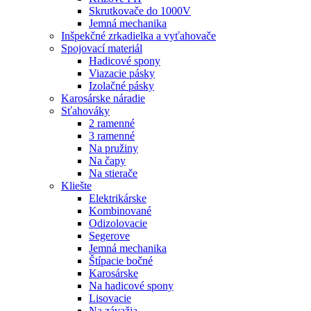
Skrutkovače do 1000V
Jemná mechanika
Inšpekčné zrkadielka a vyťahovače
Spojovací materiál
Hadicové spony
Viazacie pásky
Izolačné pásky
Karosárske náradie
Sťahováky
2 ramenné
3 ramenné
Na pružiny
Na čapy
Na stierače
Kliešte
Elektrikárske
Kombinované
Odizolovacie
Segerove
Jemná mechanika
Štípacie bočné
Karosárske
Na hadicové spony
Lisovacie
Na závažia