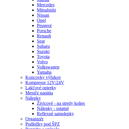
Mercedes
Mitsubishi
Nissan
Opel
Peugeot
Porsche
Renault
Seat
Subaru
Suzuki
Toyota
Volvo
Volkswagen
Yamaha
Koncovky výfukov
Kompresor 12V/24V
Lakťové opierky
Meniče napätia
Nálepky
Živicové - na stredy kolies
Nálepky - ostatné
Reflexné samolepky
Organizér
Podložky pod ŠPZ