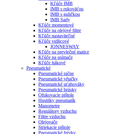
Kľúče IMB
IMB s rukoväťou
IMB s guličkou
IMB Sady
Kľúče momentové
Kľúče na olejové filtre
Kľúče nastaviteľné
Kľúče vidlicové
JONNESWAY
Kľúče na prevlečné matice
Kľúče na snímače
Kľúče hákové
Pneumatické
Pneumatické račne
Pneumatické vŕtačky
Pneumatické uťahováky
Pneumatické brúsky
Ofukovacie pištole
Hustilky pneumatík
Manometre
Regulátory vzduchu
Filtre vzduchu
Olejovače
Striekacie pištole
Pneumatické frézky