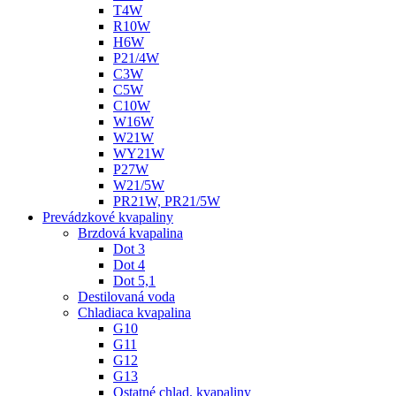
T4W
R10W
H6W
P21/4W
C3W
C5W
C10W
W16W
W21W
WY21W
P27W
W21/5W
PR21W, PR21/5W
Prevádzkové kvapaliny
Brzdová kvapalina
Dot 3
Dot 4
Dot 5,1
Destilovaná voda
Chladiaca kvapalina
G10
G11
G12
G13
Ostatné chlad. kvapaliny