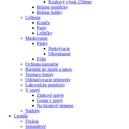
Kruhový výsek 150mm
Brúsne pomôcky
Brúsne hubky
Leštenie
Kotúče
Pasty
Leštičky
Maskovanie
Pásky
Prekrývacie
Obojstranné
Fólie
Ochrana karosérie
Riedidlá do farieb a lakov
Tesniace hmoty
Odmasťovacie prípravky
Lakovnícke pomôcky
V spreji
Zinkové spreje
Guma v spreji
Na brzdové strmene
Nádoby
Lepidlá
Fixácia
Sekundové