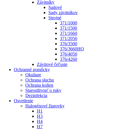
Závitníky
Sadové
Sady závitníkov
Strojné
371/1000
371/1500
371/1660
371/2050
376/3500
376/3660HQ
376/4050
376/4260
Závitové čeľuste
Ochranné pomôcky
Okuliare
Ochrana sluchu
Ochrana kolien
Starostlivosť o ruky
Dezinfekcia
Osvetlenie
Halogénové žiarovky
H1
H3
H4
H7