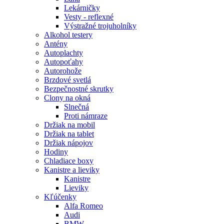
Lekárničky
Vesty - reflexné
Výstražné trojuholníky
Alkohol testery
Antény
Autoplachty
Autopoťahy
Autorohože
Brzdové svetlá
Bezpečnostné skrutky
Clony na okná
Slnečná
Proti námraze
Držiak na mobil
Držiak na tablet
Držiak nápojov
Hodiny
Chladiace boxy
Kanistre a lieviky
Kanistre
Lieviky
Kľúčenky
Alfa Romeo
Audi
BMW