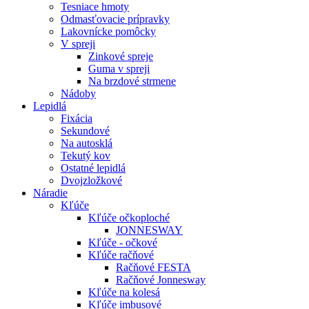
Tesniace hmoty
Odmasťovacie prípravky
Lakovnícke pomôcky
V spreji
Zinkové spreje
Guma v spreji
Na brzdové strmene
Nádoby
Lepidlá
Fixácia
Sekundové
Na autosklá
Tekutý kov
Ostatné lepidlá
Dvojzložkové
Náradie
Kľúče
Kľúče očkoploché
JONNESWAY
Kľúče - očkové
Kľúče račňové
Račňové FESTA
Račňové Jonnesway
Kľúče na kolesá
Kľúče imbusové