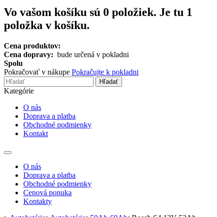
Vo vašom košíku sú
0
položiek.
Je tu 1
položka v košíku.
Cena produktov:
Cena dopravy:
bude určená v pokladni
Spolu
Pokračovať v nákupe
Pokračujte k pokladni
Hľadať
Kategórie
O nás
Doprava a platba
Obchodné podmienky
Kontakt
Toggle
navigation
O nás
Doprava a platba
Obchodné podmienky
Cenová ponuka
Kontakty