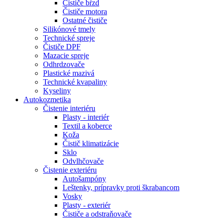
Čističe bŕzd
Čističe motora
Ostatné čističe
Silikónové tmely
Technické spreje
Čističe DPF
Mazacie spreje
Odhrdzovače
Plastické mazivá
Technické kvapaliny
Kyseliny
Autokozmetika
Čistenie interiéru
Plasty - interiér
Textil a koberce
Koža
Čistič klimatizácie
Sklo
Odvlhčovače
Čistenie exteriéru
Autošampóny
Leštenky, prípravky proti škrabancom
Vosky
Plasty - exteriér
Čističe a odstraňovače