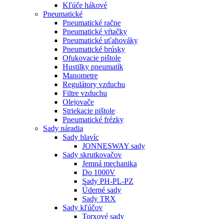
Kľúče hákové
Pneumatické
Pneumatické račne
Pneumatické vŕtačky
Pneumatické uťahováky
Pneumatické brúsky
Ofukovacie pištole
Hustilky pneumatík
Manometre
Regulátory vzduchu
Filtre vzduchu
Olejovače
Striekacie pištole
Pneumatické frézky
Sady náradia
Sady hlavíc
JONNESWAY sady
Sady skrutkovačov
Jemná mechanika
Do 1000V
Sady PH-PL-PZ
Úderné sady
Sady TRX
Sady kľúčov
Torxové sady