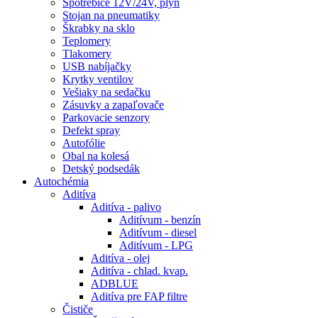
Spotrebiče 12V/24V, plyn
Stojan na pneumatiky
Škrabky na sklo
Teplomery
Tlakomery
USB nabíjačky
Krytky ventilov
Vešiaky na sedačku
Zásuvky a zapaľovače
Parkovacie senzory
Defekt spray
Autofólie
Obal na kolesá
Detský podsedák
Autochémia
Aditíva
Aditíva - palivo
Aditívum - benzín
Aditívum - diesel
Aditívum - LPG
Aditíva - olej
Aditíva - chlad. kvap.
ADBLUE
Aditíva pre FAP filtre
Čističe