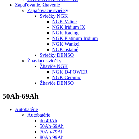
Zapaľovanie, žhavenie
Zapaľovacie sviečky
Sviečky NGK
NGK V-line
NGK Iridium IX
NGK Racing
NGK Platinum-Iridium
NGK Wankel
NGK ostatné
Sviečky DENSO
Žhaviace sviečky
Žhaviče NGK
NGK D-POWER
NGK Ceramic
Žhaviče DENSO
50Ah-69Ah
Autobatérie
Autobatérie
do 49Ah
50Ah-69Ah
70Ah-79Ah
80Ah-99Ah