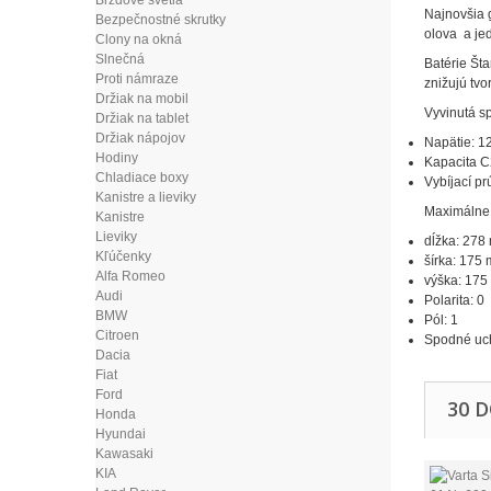
Brzdové svetlá
Najnovšia 
Bezpečnostné skrutky
olova a jed
Clony na okná
Slnečná
Batérie Šta
Proti námraze
znižujú tvo
Držiak na mobil
Vyvinutá s
Držiak na tablet
Držiak nápojov
Napätie: 1
Hodiny
Kapacita C
Chladiace boxy
Vybíjací pr
Kanistre a lieviky
Maximálne
Kanistre
Lieviky
dĺžka: 278
Kľúčenky
šírka: 175
Alfa Romeo
výška: 17
Audi
Polarita: 0
BMW
Pól: 1
Citroen
Spodné uch
Dacia
Fiat
Ford
30 
Honda
Hyundai
Kawasaki
KIA