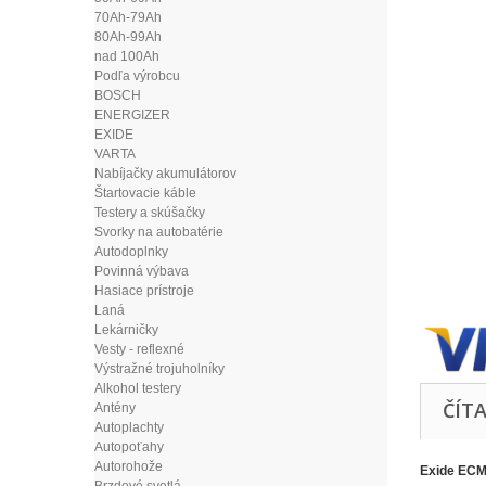
70Ah-79Ah
80Ah-99Ah
nad 100Ah
Podľa výrobcu
BOSCH
ENERGIZER
EXIDE
VARTA
Nabíjačky akumulátorov
Štartovacie káble
Testery a skúšačky
Svorky na autobatérie
Autodoplnky
Povinná výbava
Hasiace prístroje
Laná
Lekárničky
Vesty - reflexné
Výstražné trojuholníky
Alkohol testery
ČÍTA
Antény
Autoplachty
Autopoťahy
Autorohože
Exide ECM