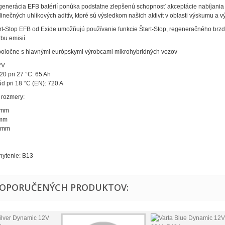
generácia EFB batérií ponúka podstatne zlepšenú schopnosť akceptácie nabíjania a
inečných uhlíkových aditív, ktoré sú výsledkom našich aktivít v oblasti výskumu a v
rt-Stop EFB od Exide umožňujú používanie funkcie Štart-Stop, regeneračného brzden
rbu emisií.
poločne s hlavnými európskymi výrobcami mikrohybridných vozov
2V
20 pri 27 °C: 65 Ah
úd pri 18 °C (EN): 720 A
 rozmery:
 mm
 mm
5 mm
ytenie: B13
DOPORUČENÝCH PRODUKTOV: