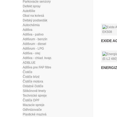
Parkovacie senzory
Defekt spray
Autofólie
Obal na kolesá
Detský podsedák
Autochémia
Aditíva
Aditíva - palivo
Aditívum - benzín
EXIDE AG
Aditívum - diesel
Aditívum - LPG
Aditíva - olej
Aditíva - chlad. kvap.
ADBLUE
Aditíva pre FAP filtre
ENERGIZ
Čističe
Čističe bŕzd
Čističe motora
Ostatné čističe
Silikónové tmely
Technické spreje
Čističe DPF
Mazacie spreje
Odhrdzovače
Plastické mazivá