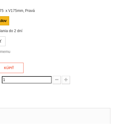
75 x V175mm, Pravá
ilov
ania do 2 dní
ť
námemu
KÚPIŤ
: