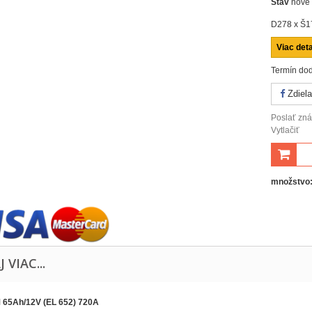
Stav
nové
D278 x Š1
Viac deta
Termín dod
Zdiela
Poslať z
Vytlačiť
množstvo
J VIAC...
 65Ah/12V (EL 652) 720A