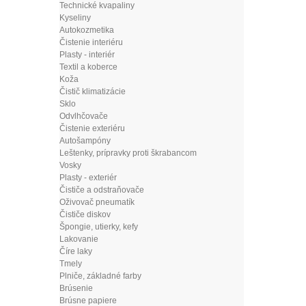
Technické kvapaliny
Kyseliny
Autokozmetika
Čistenie interiéru
Plasty - interiér
Textil a koberce
Koža
Čistič klimatizácie
Sklo
Odvlhčovače
Čistenie exteriéru
Autošampóny
Leštenky, prípravky proti škrabancom
Vosky
Plasty - exteriér
Čističe a odstraňovače
Oživovač pneumatík
Čističe diskov
Špongie, utierky, kefy
Lakovanie
Číre laky
Tmely
Plniče, základné farby
Brúsenie
Brúsne papiere