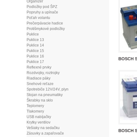
Organizér
Podložky pod ŠPZ
Popruhy a upínače
Poťah volantu
Prečerpávacie hadice
Protišmykové podložky
Puklice
Puklice 13
Puklice 14
Puklice 15
Puklice 16
BOSCH S4
Puklice 17
Reflexné prvky
Rozdvojky, roztrojky
Riadiace páky
Snehové reťaze
Spotrebiče 12V/24V, plyn
Stojan na pneumatiky
Škrabky na sklo
Teplomery
Tlakomery
USB nabíjačky
Krytky ventilov
Vešiaky na sedačku
BOSCH S4
Zásuvky a zapaľovače