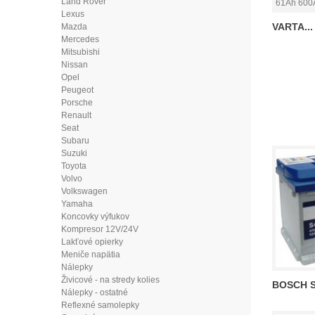
Land Rover
Lexus
VARTA...
Mazda
Mercedes
Mitsubishi
Nissan
Opel
Peugeot
Porsche
Renault
Seat
Subaru
Suzuki
Toyota
Volvo
Volkswagen
Yamaha
Koncovky výfukov
Kompresor 12V/24V
Lakťové opierky
Meniče napätia
Nálepky
Živicové - na stredy kolies
BOSCH S4
Nálepky - ostatné
Reflexné samolepky