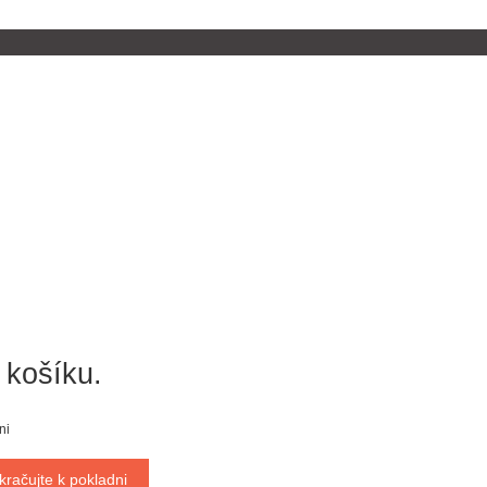
 košíku.
ni
kračujte k pokladni