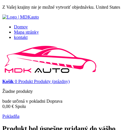
Z Vašej krajiny nie je možné vytvoriť objednávku.
United States
Domov
Mapa stránky
kontakt
Košík
0
Produkt
Produkty
(prázdny)
Žiadne produkty
bude určená v pokladni
Doprava
0,00 €
Spolu
Pokladňa
Produkt bol úspešne pridaný do vášho