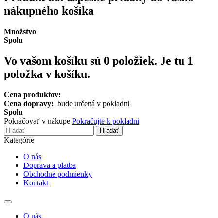
nákupného košíka
Množstvo
Spolu
Vo vašom košíku sú
0
položiek.
Je tu 1
položka v košíku.
Cena produktov:
Cena dopravy:
bude určená v pokladni
Spolu
Pokračovať v nákupe
Pokračujte k pokladni
Hľadať
Kategórie
O nás
Doprava a platba
Obchodné podmienky
Kontakt
Toggle
navigation
O nás