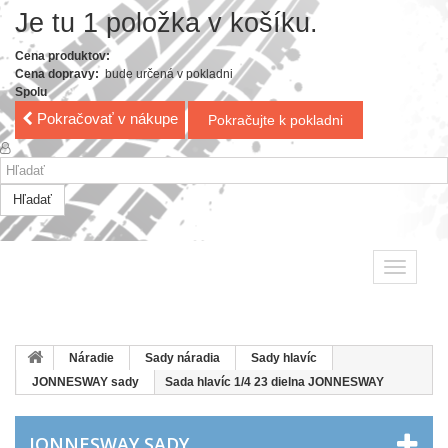
Je tu 1 položka v košíku.
Cena produktov:
Cena dopravy:
bude určená v pokladni
Spolu
Pokračovať v nákupe
Pokračujte k pokladni
Hľadať
Toggle
navigatio
Náradie
Sady náradia
Sady hlavíc
JONNESWAY sady
Sada hlavíc 1/4 23 dielna JONNESWAY
JONNESWAY SADY