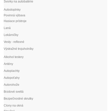
Svorky na autobatérie
Autodoplnky
Povinná výbava
Hasiace prístroje
Laná
Lekárničky
Vesty - reflexné
Výstražné trojuholníky
Alkohol testery
Antény
Autoplachty
Autopoťahy
Autorohože
Brzdové svetlá
Bezpečnostné skrutky
Clony na okná