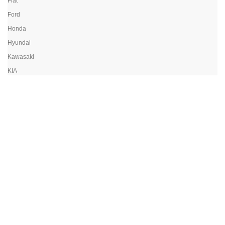
Fiat
Ford
Honda
Hyundai
Kawasaki
KIA
Land Rover
Lexus
Mazda
Mercedes
Mitsubishi
Nissan
Opel
Peugeot
Porsche
Renault