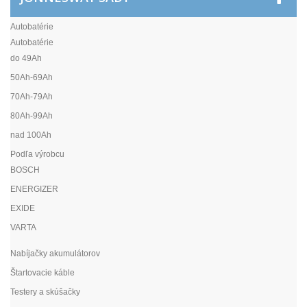
Autobatérie
Autobatérie
do 49Ah
50Ah-69Ah
70Ah-79Ah
80Ah-99Ah
nad 100Ah
Podľa výrobcu
BOSCH
ENERGIZER
EXIDE
VARTA
Nabíjačky akumulátorov
Štartovacie káble
Testery a skúšačky