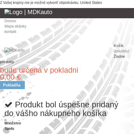
Z Vašej krajiny nie je možné vytvoriť objednávku.
United States
Domov
Mapa stránky
kontakt
Košík
(prázdny)
Žiadne
produkty
bude určená v pokladni
Doprava
0,00 €
Spolu
Pokladňa
Produkt bol úspešne pridaný
do vášho nákupného košíka
Množstvo
Spolu