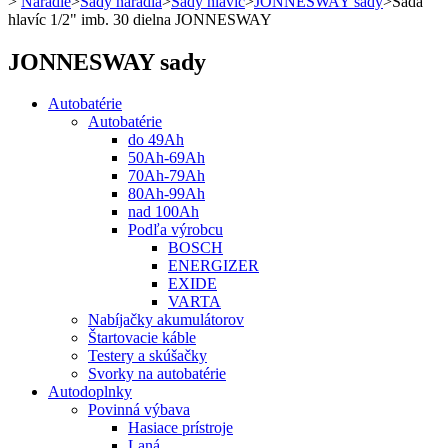
>
Náradie
>
Sady náradia
>
Sady hlavíc
>
JONNESWAY sady
>
Sada
hlavíc 1/2" imb. 30 dielna JONNESWAY
JONNESWAY sady
Autobatérie
Autobatérie
do 49Ah
50Ah-69Ah
70Ah-79Ah
80Ah-99Ah
nad 100Ah
Podľa výrobcu
BOSCH
ENERGIZER
EXIDE
VARTA
Nabíjačky akumulátorov
Štartovacie káble
Testery a skúšačky
Svorky na autobatérie
Autodoplnky
Povinná výbava
Hasiace prístroje
Laná