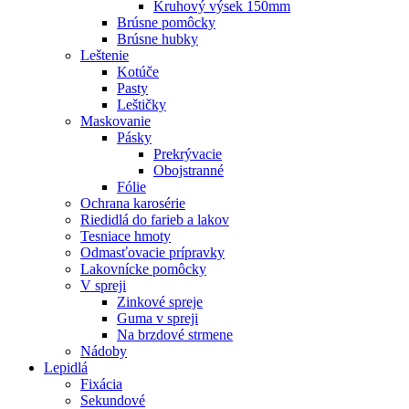
Kruhový výsek 150mm
Brúsne pomôcky
Brúsne hubky
Leštenie
Kotúče
Pasty
Leštičky
Maskovanie
Pásky
Prekrývacie
Obojstranné
Fólie
Ochrana karosérie
Riedidlá do farieb a lakov
Tesniace hmoty
Odmasťovacie prípravky
Lakovnícke pomôcky
V spreji
Zinkové spreje
Guma v spreji
Na brzdové strmene
Nádoby
Lepidlá
Fixácia
Sekundové