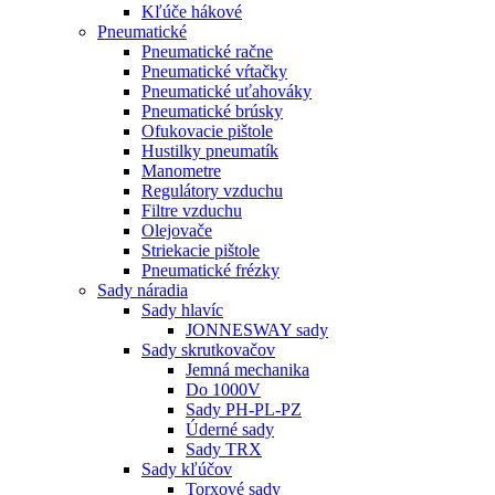
Kľúče hákové
Pneumatické
Pneumatické račne
Pneumatické vŕtačky
Pneumatické uťahováky
Pneumatické brúsky
Ofukovacie pištole
Hustilky pneumatík
Manometre
Regulátory vzduchu
Filtre vzduchu
Olejovače
Striekacie pištole
Pneumatické frézky
Sady náradia
Sady hlavíc
JONNESWAY sady
Sady skrutkovačov
Jemná mechanika
Do 1000V
Sady PH-PL-PZ
Úderné sady
Sady TRX
Sady kľúčov
Torxové sady