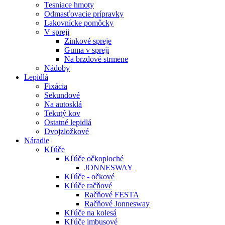
Tesniace hmoty
Odmasťovacie prípravky
Lakovnícke pomôcky
V spreji
Zinkové spreje
Guma v spreji
Na brzdové strmene
Nádoby
Lepidlá
Fixácia
Sekundové
Na autosklá
Tekutý kov
Ostatné lepidlá
Dvojzložkové
Náradie
Kľúče
Kľúče očkoploché
JONNESWAY
Kľúče - očkové
Kľúče račňové
Račňové FESTA
Račňové Jonnesway
Kľúče na kolesá
Kľúče imbusové