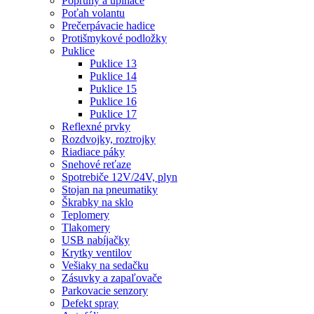
Popruhy a upínače
Poťah volantu
Prečerpávacie hadice
Protišmykové podložky
Puklice
Puklice 13
Puklice 14
Puklice 15
Puklice 16
Puklice 17
Reflexné prvky
Rozdvojky, roztrojky
Riadiace páky
Snehové reťaze
Spotrebiče 12V/24V, plyn
Stojan na pneumatiky
Škrabky na sklo
Teplomery
Tlakomery
USB nabíjačky
Krytky ventilov
Vešiaky na sedačku
Zásuvky a zapaľovače
Parkovacie senzory
Defekt spray