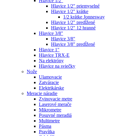
Hlavice 1/2"
Hlavice 1/2" priemyselné
Hlavice 1/2" krátke
1/2 krátke Jonnesway
Hlavice 1/2" predĺžené
Hlavice 1/2" 12 hranné
Hlavice 3/8"
Hlavice 3/8"
Hlavice 3/8" predĺžené
Hlavice 1"
Hlavice TRX-E
Na elektróny
Hlavice na sviečky
Nože
Ulamovacie
Zatváracie
Elektrikárske
Meracie náradie
Zvinovacie metre
Laserové merače
Mikrometre
Posuvné meradlá
Multimetre
Pásma
Pravítka