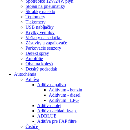
Spotrebiče 12V/24V, plyn
Stojan na pneumatiky
Škrabky na sklo
Teplomery
Tlakomery
USB nabíjačky
Krytky ventilov
Vešiaky na sedačku
Zásuvky a zapaľovače
Parkovacie senzory
Defekt spray
Autofólie
Obal na kolesá
Detský podsedák
Autochémia
Aditíva
Aditíva - palivo
Aditívum - benzín
Aditívum - diesel
Aditívum - LPG
Aditíva - olej
Aditíva - chlad. kvap.
ADBLUE
Aditíva pre FAP filtre
Čističe