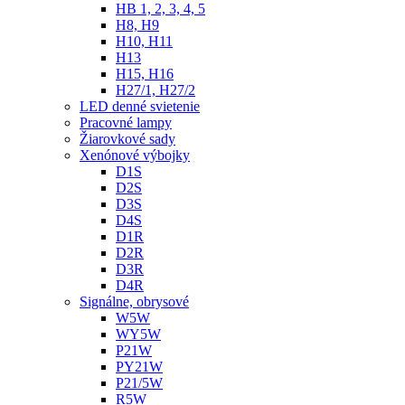
HB 1, 2, 3, 4, 5
H8, H9
H10, H11
H13
H15, H16
H27/1, H27/2
LED denné svietenie
Pracovné lampy
Žiarovkové sady
Xenónové výbojky
D1S
D2S
D3S
D4S
D1R
D2R
D3R
D4R
Signálne, obrysové
W5W
WY5W
P21W
PY21W
P21/5W
R5W