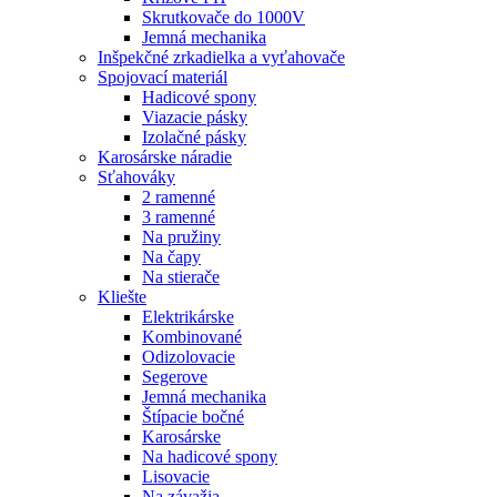
Skrutkovače do 1000V
Jemná mechanika
Inšpekčné zrkadielka a vyťahovače
Spojovací materiál
Hadicové spony
Viazacie pásky
Izolačné pásky
Karosárske náradie
Sťahováky
2 ramenné
3 ramenné
Na pružiny
Na čapy
Na stierače
Kliešte
Elektrikárske
Kombinované
Odizolovacie
Segerove
Jemná mechanika
Štípacie bočné
Karosárske
Na hadicové spony
Lisovacie
Na závažia