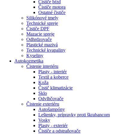
Čističe bŕzd
Čističe motora
Ostatné čističe
Silikónové tmely
Technické spreje
Čističe DPF
Mazacie spreje
Odhrdzovače
Plastické mazivá
Technické kvapaliny
Kyseliny
Autokozmetika
Čistenie interiéru
Plasty - interiér
Textil a koberce
Koža
Čistič klimatizácie
Sklo
Odvlhčovače
Čistenie exteriéru
Autošampóny
Leštenky, prípravky proti škrabancom
Vosky
Plasty - exteriér
Čističe a odstraňovače