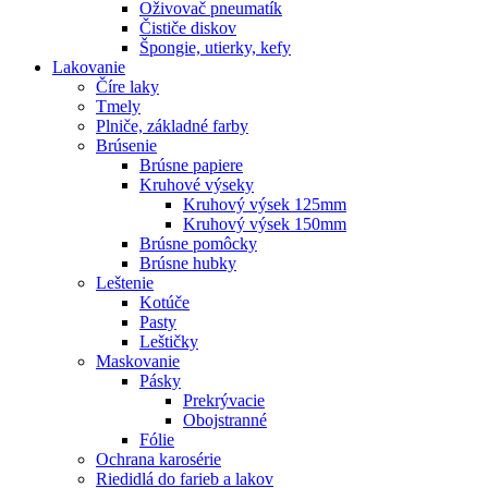
Oživovač pneumatík
Čističe diskov
Špongie, utierky, kefy
Lakovanie
Číre laky
Tmely
Plniče, základné farby
Brúsenie
Brúsne papiere
Kruhové výseky
Kruhový výsek 125mm
Kruhový výsek 150mm
Brúsne pomôcky
Brúsne hubky
Leštenie
Kotúče
Pasty
Leštičky
Maskovanie
Pásky
Prekrývacie
Obojstranné
Fólie
Ochrana karosérie
Riedidlá do farieb a lakov