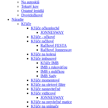
Na autosklá
Tekutý kov
Ostatné lepidlá
Dvojzložkové
Náradie
Kľúče
Kľúče očkoploché
JONNESWAY
Kľúče - očkové
Kľúče račňové
Račňové FESTA
Račňové Jonnesway
Kľúče na kolesá
Kľúče imbusové
Kľúče IMB
IMB s rukoväťou
IMB s guličkou
IMB Sady
Kľúče momentové
Kľúče na olejové filtre
Kľúče nastaviteľné
Kľúče vidlicové
JONNESWAY
Kľúče na prevlečné matice
Kľúče na snímače