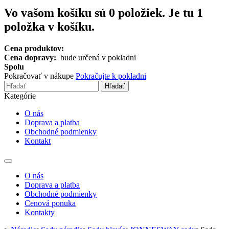
Vo vašom košíku sú
0
položiek.
Je tu 1
položka v košíku.
Cena produktov:
Cena dopravy:
bude určená v pokladni
Spolu
Pokračovať v nákupe
Pokračujte k pokladni
Hľadať
Kategórie
O nás
Doprava a platba
Obchodné podmienky
Kontakt
Toggle
navigation
O nás
Doprava a platba
Obchodné podmienky
Cenová ponuka
Kontakty