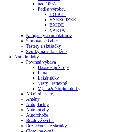
nad 100Ah
Podľa výrobcu
BOSCH
ENERGIZER
EXIDE
VARTA
Nabíjačky akumulátorov
Štartovacie káble
Testery a skúšačky
Svorky na autobatérie
Autodoplnky
Povinná výbava
Hasiace prístroje
Laná
Lekárničky
Vesty - reflexné
Výstražné trojuholníky
Alkohol testery
Antény
Autoplachty
Autopoťahy
Autorohože
Brzdové svetlá
Bezpečnostné skrutky
Clony na okná