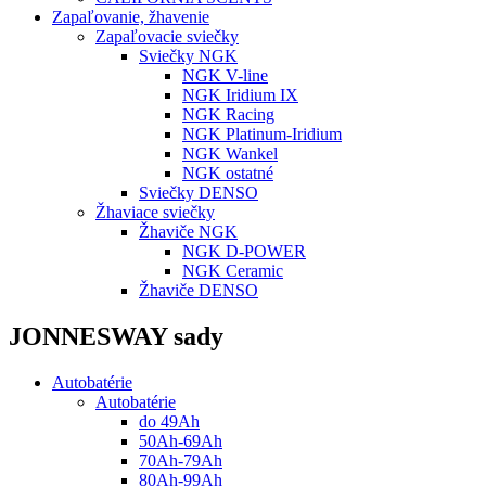
Zapaľovanie, žhavenie
Zapaľovacie sviečky
Sviečky NGK
NGK V-line
NGK Iridium IX
NGK Racing
NGK Platinum-Iridium
NGK Wankel
NGK ostatné
Sviečky DENSO
Žhaviace sviečky
Žhaviče NGK
NGK D-POWER
NGK Ceramic
Žhaviče DENSO
JONNESWAY sady
Autobatérie
Autobatérie
do 49Ah
50Ah-69Ah
70Ah-79Ah
80Ah-99Ah