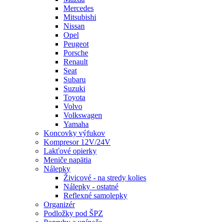
Mercedes
Mitsubishi
Nissan
Opel
Peugeot
Porsche
Renault
Seat
Subaru
Suzuki
Toyota
Volvo
Volkswagen
Yamaha
Koncovky výfukov
Kompresor 12V/24V
Lakťové opierky
Meniče napätia
Nálepky
Živicové - na stredy kolies
Nálepky - ostatné
Reflexné samolepky
Organizér
Podložky pod ŠPZ