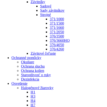
Závitníky
Sadové
Sady závitníkov
Strojné
371/1000
371/1500
371/1660
371/2050
376/3500
376/3660HQ
376/4050
376/4260
Závitové čeľuste
Ochranné pomôcky
Okuliare
Ochrana sluchu
Ochrana kolien
Starostlivosť o ruky
Dezinfekcia
Osvetlenie
Halogénové žiarovky
H1
H3
H4
H7