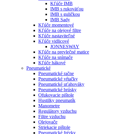
Kľúče IMB
IMB s rukoväťou
IMB s guličkou
IMB Sady
Kľúče momentové
Kľúče na olejové filtre
Kľúče nastaviteľné
Kľúče vidlicové
JONNESWAY
Kľúče na prevlečné matice
Kľúče na snímače
Kľúče hákové
Pneumatické
Pneumatické račne
Pneumatické vŕtačky
Pneumatické uťahováky
Pneumatické brúsky
Ofukovacie pištole
Hustilky pneumatík
Manometre
Regulátory vzduchu
Filtre vzduchu
Olejovače
Striekacie pištole
Pneumatické frézky