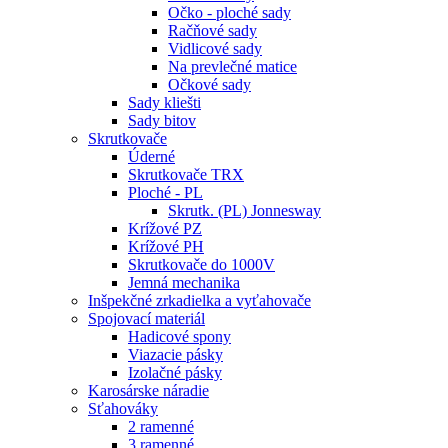
Očko - ploché sady
Račňové sady
Vidlicové sady
Na prevlečné matice
Očkové sady
Sady kliešti
Sady bitov
Skrutkovače
Úderné
Skrutkovače TRX
Ploché - PL
Skrutk. (PL) Jonnesway
Krížové PZ
Krížové PH
Skrutkovače do 1000V
Jemná mechanika
Inšpekčné zrkadielka a vyťahovače
Spojovací materiál
Hadicové spony
Viazacie pásky
Izolačné pásky
Karosárske náradie
Sťahováky
2 ramenné
3 ramenné