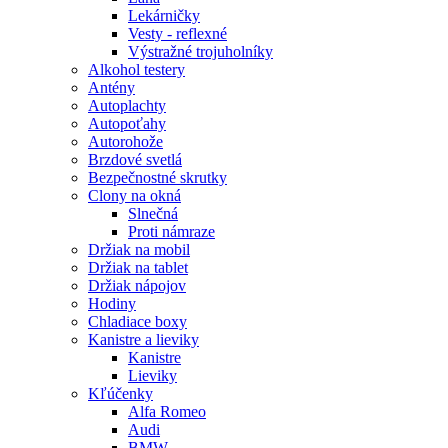
Lekárničky
Vesty - reflexné
Výstražné trojuholníky
Alkohol testery
Antény
Autoplachty
Autopoťahy
Autorohože
Brzdové svetlá
Bezpečnostné skrutky
Clony na okná
Slnečná
Proti námraze
Držiak na mobil
Držiak na tablet
Držiak nápojov
Hodiny
Chladiace boxy
Kanistre a lieviky
Kanistre
Lieviky
Kľúčenky
Alfa Romeo
Audi
BMW