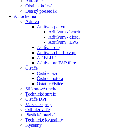
Autofólie
Obal na kolesá
Detský podsedák
Autochémia
Aditíva
Aditíva - palivo
Aditívum - benzín
Aditívum - diesel
Aditívum - LPG
Aditíva - olej
Aditíva - chlad. kvap.
ADBLUE
Aditíva pre FAP filtre
Čističe
Čističe bŕzd
Čističe motora
Ostatné čističe
Silikónové tmely
Technické spreje
Čističe DPF
Mazacie spreje
Odhrdzovače
Plastické mazivá
Technické kvapaliny
Kyseliny