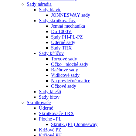
Sady náradia
Sady hlavíc
JONNESWAY sady
Sady skrutkovačov
Jemná mechanika
Do 1000V
Sady PH-PL-PZ
Úderné sady
Sady TRX
Sady kľúčov
Torxové sady
Očko - ploché sady
Račňové sady
Vidlicové sady
Na prevlečné matice
Očkové sady
Sady kliešti
Sady bitov
Skrutkovače
Úderné
Skrutkovače TRX
Ploché - PL
Skrutk. (PL) Jonnesway
Krížové PZ
Krížové PH