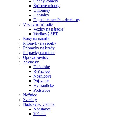
Odchýlkomery
Špárove mierky
Uhlomery
Uholníky
Digitálne merače - detektory
Vozíky na náradie
Vozíky na náradie
Vozíkový SET
Boxy na náradie
Prípravky na spojky
Prípravky na brzdy
Prípravky na motor
Oprava závitov
Zdviháky
Dielenské
Reťazové
Nožnicové
Pojazdné
Hydraulické
Podstavce
Nožnice
Zveráky
Nadstavce, vratidlá
Nadstavce
Vrátidla