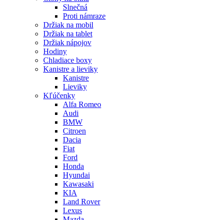
Slnečná
Proti námraze
Držiak na mobil
Držiak na tablet
Držiak nápojov
Hodiny
Chladiace boxy
Kanistre a lieviky
Kanistre
Lieviky
Kľúčenky
Alfa Romeo
Audi
BMW
Citroen
Dacia
Fiat
Ford
Honda
Hyundai
Kawasaki
KIA
Land Rover
Lexus
Mazda