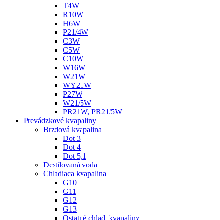
T4W
R10W
H6W
P21/4W
C3W
C5W
C10W
W16W
W21W
WY21W
P27W
W21/5W
PR21W, PR21/5W
Prevádzkové kvapaliny
Brzdová kvapalina
Dot 3
Dot 4
Dot 5,1
Destilovaná voda
Chladiaca kvapalina
G10
G11
G12
G13
Ostatné chlad. kvapaliny