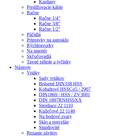
Kardany
Predlžovacie káble
Račne
Račne 1/4"
Račne 3/8"
Račne 1/2"
Páčidlá
Prípravky na autosklo
Rýchlosvorky
Na interiér
Skľučovadlá
Tavné pištole a tyčinky
Nástroje
Vrtáky
Sady vrtákov
Brúsené DIN338 HSS
Kobaltové HSSCo5 / 2907
DIN1869 / HSS / ZV3001
DIN 1897RNHSSXX
Strediace 22 1110
Kužeľové 22 1140
Na bodové zvary
Sklo a porcelán
Stupňovité
Rezanie závitov