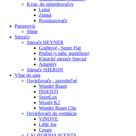
Kvap. do odstrekovačov
Letná
Zimná
Rozmrazovače
Pneuservis
Slime
Stierače
Stierače HEYNER
Grafitové - Super Flat
Pružné (s náhr. gumičkou)
Klasické stierače Special
Adaptéry
Stierače SHERON
Vône do auta
Osviežovače - zavesiteľné
Wunder Baum
INSENTI
SportLux
Woody K2
Wunder Baum Clip
Osviežovače do ventilácie
VINOVE
Little Joe
Cesare
CALIFORNIA SCENTS