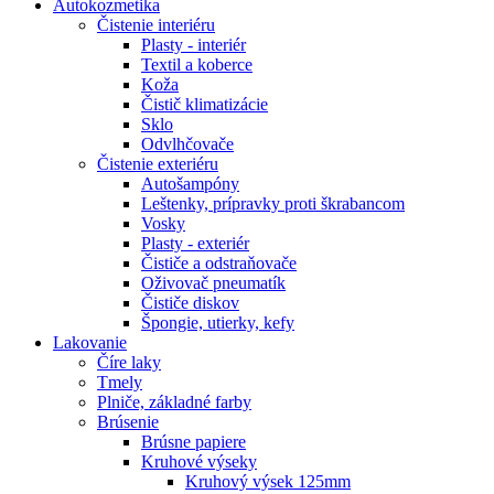
Autokozmetika
Čistenie interiéru
Plasty - interiér
Textil a koberce
Koža
Čistič klimatizácie
Sklo
Odvlhčovače
Čistenie exteriéru
Autošampóny
Leštenky, prípravky proti škrabancom
Vosky
Plasty - exteriér
Čističe a odstraňovače
Oživovač pneumatík
Čističe diskov
Špongie, utierky, kefy
Lakovanie
Číre laky
Tmely
Plniče, základné farby
Brúsenie
Brúsne papiere
Kruhové výseky
Kruhový výsek 125mm