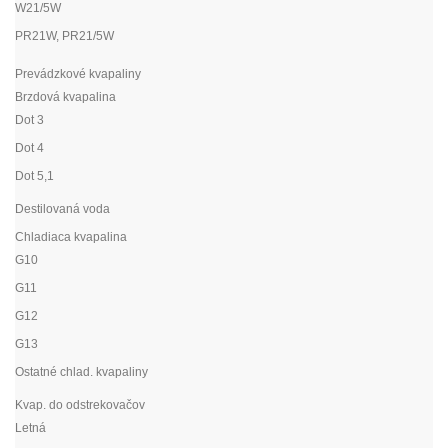
W21/5W
PR21W, PR21/5W
Prevádzkové kvapaliny
Brzdová kvapalina
Dot 3
Dot 4
Dot 5,1
Destilovaná voda
Chladiaca kvapalina
G10
G11
G12
G13
Ostatné chlad. kvapaliny
Kvap. do odstrekovačov
Letná