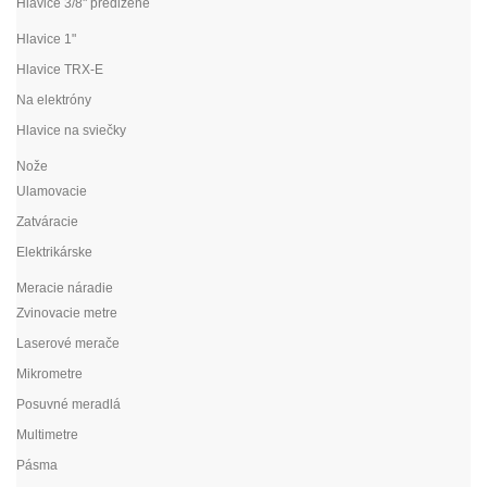
Hlavice 3/8" predĺžené
Hlavice 1"
Hlavice TRX-E
Na elektróny
Hlavice na sviečky
Nože
Ulamovacie
Zatváracie
Elektrikárske
Meracie náradie
Zvinovacie metre
Laserové merače
Mikrometre
Posuvné meradlá
Multimetre
Pásma