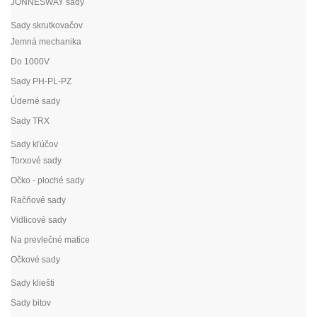
JONNESWAY sady
Sady skrutkovačov
Jemná mechanika
Do 1000V
Sady PH-PL-PZ
Úderné sady
Sady TRX
Sady kľúčov
Torxové sady
Očko - ploché sady
Račňové sady
Vidlicové sady
Na prevlečné matice
Očkové sady
Sady kliešti
Sady bitov