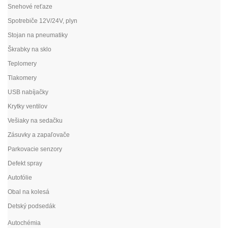
Snehové reťaze
Spotrebiče 12V/24V, plyn
Stojan na pneumatiky
Škrabky na sklo
Teplomery
Tlakomery
USB nabíjačky
Krytky ventilov
Vešiaky na sedačku
Zásuvky a zapaľovače
Parkovacie senzory
Defekt spray
Autofólie
Obal na kolesá
Detský podsedák
Autochémia