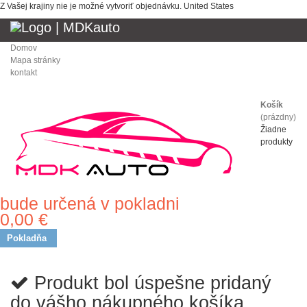
Z Vašej krajiny nie je možné vytvoriť objednávku.
United States
Domov
Mapa stránky
kontakt
Košík
(prázdny)
Žiadne
produkty
bude určená v pokladni
Doprava
0,00 €
Spolu
Pokladňa
Produkt bol úspešne pridaný
do vášho nákupného košíka