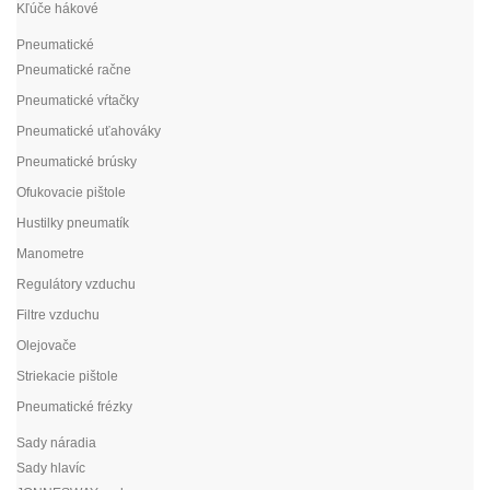
Kľúče hákové
Pneumatické
Pneumatické račne
Pneumatické vŕtačky
Pneumatické uťahováky
Pneumatické brúsky
Ofukovacie pištole
Hustilky pneumatík
Manometre
Regulátory vzduchu
Filtre vzduchu
Olejovače
Striekacie pištole
Pneumatické frézky
Sady náradia
Sady hlavíc