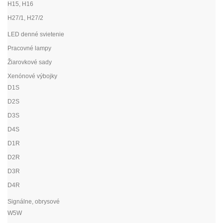
H15, H16
H27/1, H27/2
LED denné svietenie
Pracovné lampy
Žiarovkové sady
Xenónové výbojky
D1S
D2S
D3S
D4S
D1R
D2R
D3R
D4R
Signálne, obrysové
W5W