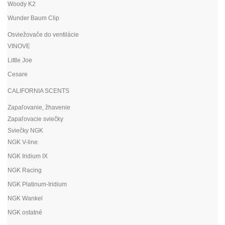
Woody K2
Wunder Baum Clip
Osviežovače do ventilácie
VINOVE
Little Joe
Cesare
CALIFORNIA SCENTS
Zapaľovanie, žhavenie
Zapaľovacie sviečky
Sviečky NGK
NGK V-line
NGK Iridium IX
NGK Racing
NGK Platinum-Iridium
NGK Wankel
NGK ostatné