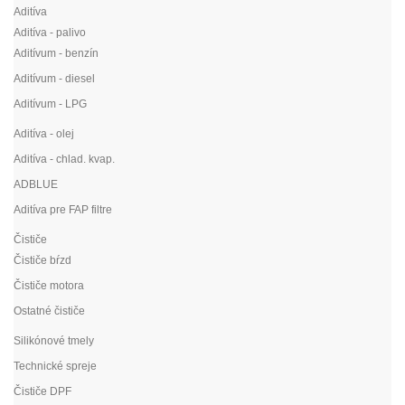
Aditíva
Aditíva - palivo
Aditívum - benzín
Aditívum - diesel
Aditívum - LPG
Aditíva - olej
Aditíva - chlad. kvap.
ADBLUE
Aditíva pre FAP filtre
Čističe
Čističe bŕzd
Čističe motora
Ostatné čističe
Silikónové tmely
Technické spreje
Čističe DPF