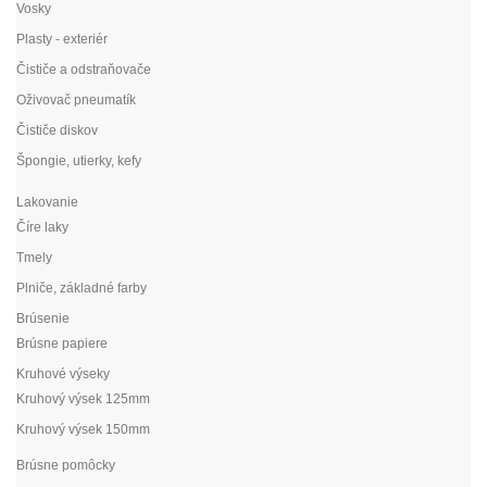
Vosky
Plasty - exteriér
Čističe a odstraňovače
Oživovač pneumatík
Čističe diskov
Špongie, utierky, kefy
Lakovanie
Číre laky
Tmely
Plniče, základné farby
Brúsenie
Brúsne papiere
Kruhové výseky
Kruhový výsek 125mm
Kruhový výsek 150mm
Brúsne pomôcky