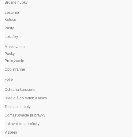
Brúsne hubky
Leštenie
Kotúče
Pasty
Leštičky
Maskovanie
Pásky
Prekrývacie
Obojstranné
Fólie
Ochrana karosérie
Riedidlá do farieb a lakov
Tesniace hmoty
Odmasťovacie prípravky
Lakovnícke pomôcky
V spreji