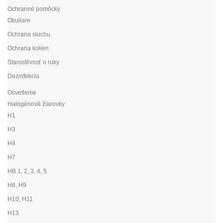
Ochranné pomôcky
Okuliare
Ochrana sluchu
Ochrana kolien
Starostlivosť o ruky
Dezinfekcia
Osvetlenie
Halogénové žiarovky
H1
H3
H4
H7
HB 1, 2, 3, 4, 5
H8, H9
H10, H11
H13