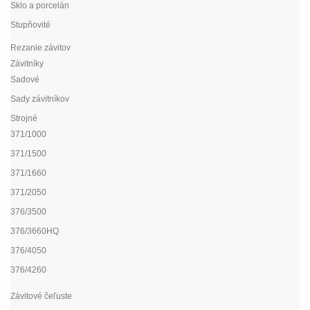
Sklo a porcelán
Stupňovité
Rezanie závitov
Závitníky
Sadové
Sady závitníkov
Strojné
371/1000
371/1500
371/1660
371/2050
376/3500
376/3660HQ
376/4050
376/4260
Závitové čeľuste