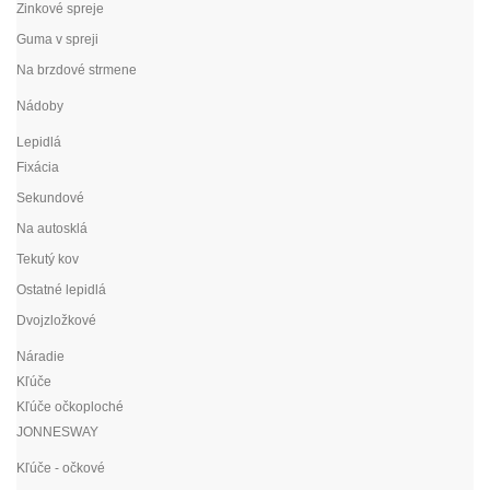
Zinkové spreje
Guma v spreji
Na brzdové strmene
Nádoby
Lepidlá
Fixácia
Sekundové
Na autosklá
Tekutý kov
Ostatné lepidlá
Dvojzložkové
Náradie
Kľúče
Kľúče očkoploché
JONNESWAY
Kľúče - očkové