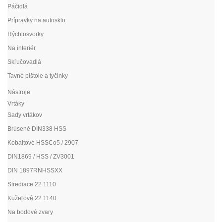
Páčidlá
Prípravky na autosklo
Rýchlosvorky
Na interiér
Skľučovadlá
Tavné pištole a tyčinky
Nástroje
Vrtáky
Sady vrtákov
Brúsené DIN338 HSS
Kobaltové HSSCo5 / 2907
DIN1869 / HSS / ZV3001
DIN 1897RNHSSXX
Strediace 22 1110
Kužeľové 22 1140
Na bodové zvary