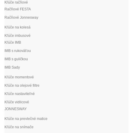
Kľúče račňové
Račňové FESTA
Račňové Jonnesway
Kľúče na kolesá
Kľúče imbusové
Kľúče IMB
IMB s rukoväťou
IMB s guličkou
IMB Sady
Kľúče momentové
Kľúče na olejové filtre
Kľúče nastaviteľné
Kľúče vidlicové
JONNESWAY
Kľúče na prevlečné matice
Kľúče na snímače