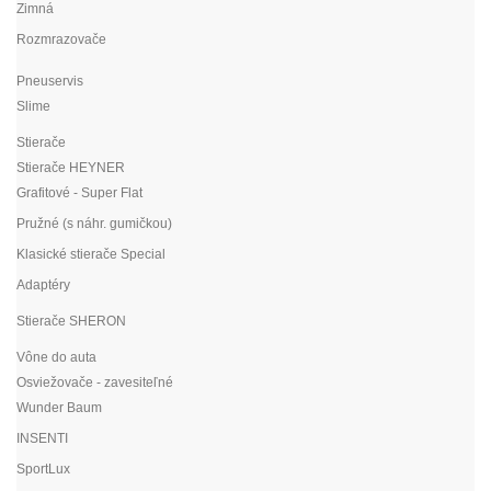
Zimná
Rozmrazovače
Pneuservis
Slime
Stierače
Stierače HEYNER
Grafitové - Super Flat
Pružné (s náhr. gumičkou)
Klasické stierače Special
Adaptéry
Stierače SHERON
Vône do auta
Osviežovače - zavesiteľné
Wunder Baum
INSENTI
SportLux