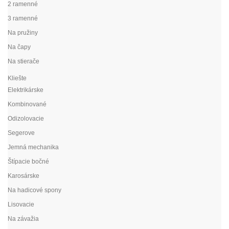
2 ramenné
3 ramenné
Na pružiny
Na čapy
Na stierače
Kliešte
Elektrikárske
Kombinované
Odizolovacie
Segerove
Jemná mechanika
Štípacie bočné
Karosárske
Na hadicové spony
Lisovacie
Na závažia