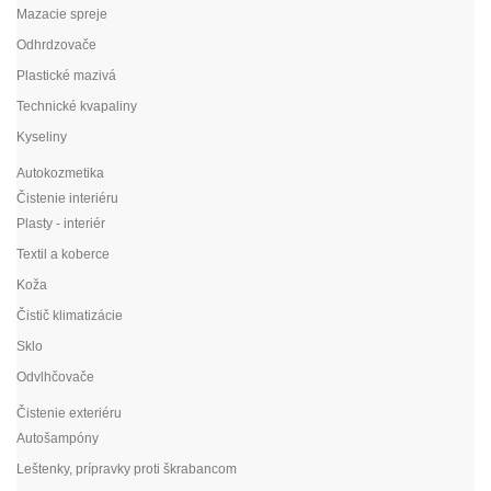
Mazacie spreje
Odhrdzovače
Plastické mazivá
Technické kvapaliny
Kyseliny
Autokozmetika
Čistenie interiéru
Plasty - interiér
Textil a koberce
Koža
Čistič klimatizácie
Sklo
Odvlhčovače
Čistenie exteriéru
Autošampóny
Leštenky, prípravky proti škrabancom