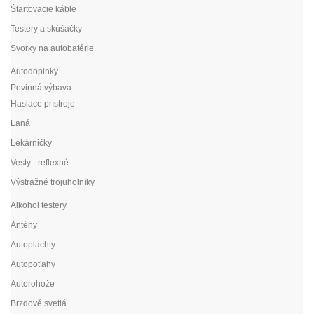
Štartovacie káble
Testery a skúšačky
Svorky na autobatérie
Autodoplnky
Povinná výbava
Hasiace prístroje
Laná
Lekárničky
Vesty - reflexné
Výstražné trojuholníky
Alkohol testery
Antény
Autoplachty
Autopoťahy
Autorohože
Brzdové svetlá