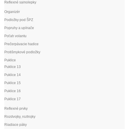
Reflexné samolepky
Organizér
Podložky pod ŠPZ
Popruhy a upínače
Poťah volantu
Prečerpávacie hadice
Protišmykové podložky
Puklice
Puklice 13
Puklice 14
Puklice 15
Puklice 16
Puklice 17
Reflexné prvky
Rozdvojky, roztrojky
Riadiace páky