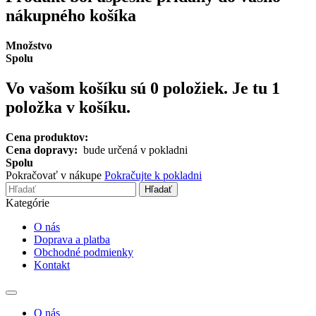
nákupného košíka
Množstvo
Spolu
Vo vašom košíku sú
0
položiek.
Je tu 1
položka v košíku.
Cena produktov:
Cena dopravy:
bude určená v pokladni
Spolu
Pokračovať v nákupe
Pokračujte k pokladni
Hľadať
Kategórie
O nás
Doprava a platba
Obchodné podmienky
Kontakt
Toggle
navigation
O nás