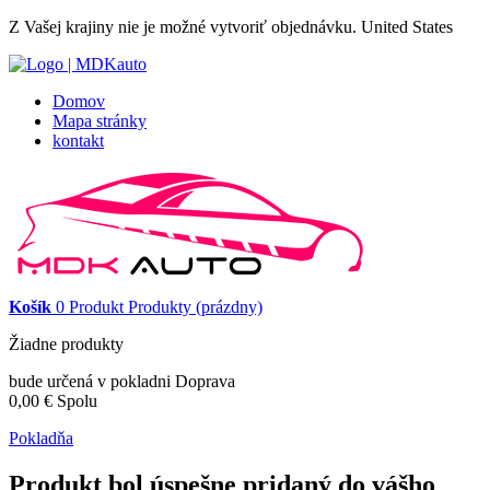
Z Vašej krajiny nie je možné vytvoriť objednávku.
United States
Domov
Mapa stránky
kontakt
Košík
0
Produkt
Produkty
(prázdny)
Žiadne produkty
bude určená v pokladni
Doprava
0,00 €
Spolu
Pokladňa
Produkt bol úspešne pridaný do vášho