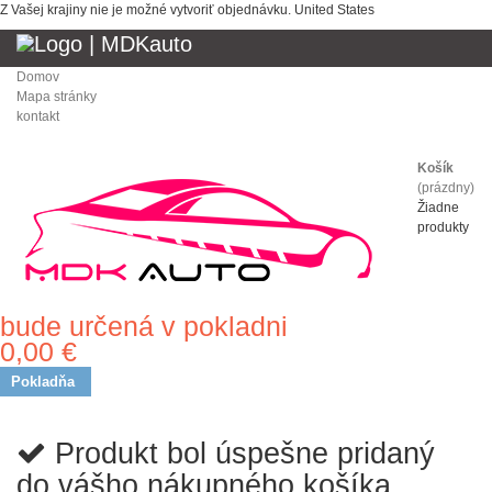
Z Vašej krajiny nie je možné vytvoriť objednávku.
United States
Domov
Mapa stránky
kontakt
Košík
(prázdny)
Žiadne
produkty
bude určená v pokladni
Doprava
0,00 €
Spolu
Pokladňa
Produkt bol úspešne pridaný
do vášho nákupného košíka