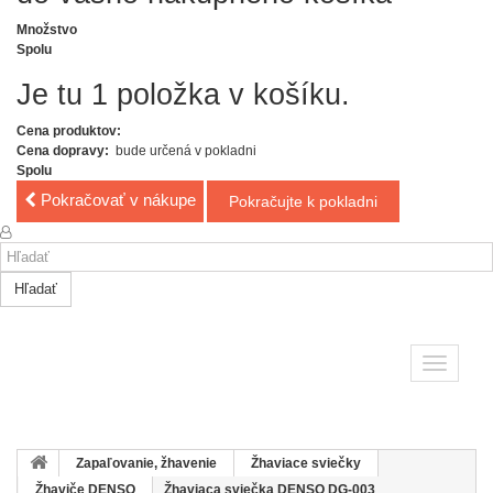
Množstvo
Spolu
Je tu 1 položka v košíku.
Cena produktov:
Cena dopravy:
bude určená v pokladni
Spolu
Pokračovať v nákupe
Pokračujte k pokladni
Hľadať
Toggle
navigatio
Zapaľovanie, žhavenie
Žhaviace sviečky
Žhaviče DENSO
Žhaviaca sviečka DENSO DG-003