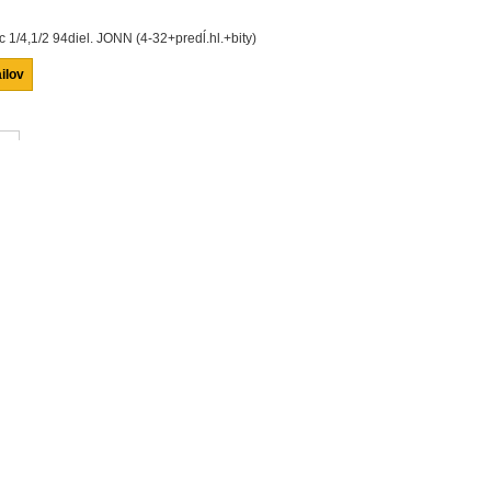
c 1/4,1/2 94diel. JONN (4-32+predĺ.hl.+bity)
ilov
ť
námemu
KÚPIŤ
: