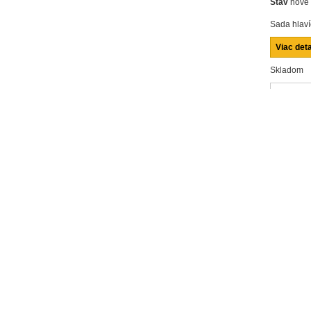
Stav
nové
Sada hlaví
Viac deta
Skladom
Zdiela
Poslať z
Vytlačiť
množstvo
J VIAC...
uktu:
a hlavíc 1/4,1/2 94diel. (4-32+predĺ.hl.+bity) JONNESWAY - S04H52494S
na kvalita, Vyhovuje normám DIN, Cr - V materiál,