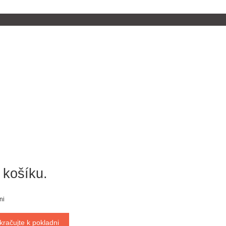
 košíku.
ni
kračujte k pokladni