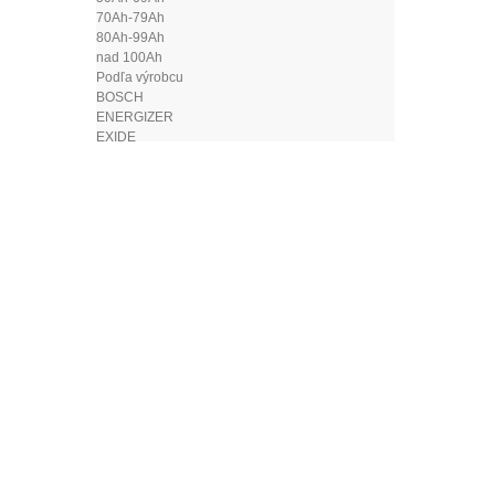
70Ah-79Ah
80Ah-99Ah
nad 100Ah
Podľa výrobcu
BOSCH
ENERGIZER
EXIDE
VARTA
Nabíjačky akumulátorov
Štartovacie káble
Testery a skúšačky
Svorky na autobatérie
Autodoplnky
Povinná výbava
Hasiace prístroje
Laná
Lekárničky
Vesty - reflexné
ČÍTA
Výstražné trojuholníky
Alkohol testery
Antény
Popis prod
Autoplachty
11/135 Sad
Autopoťahy
Profesionál
Autorohože