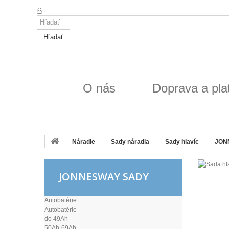
Hľadať
O nás
Doprava a pla
Náradie
Sady náradia
Sady hlavíc
JON
JONNESWAY SADY
Autobatérie
Autobatérie
do 49Ah
50Ah-69Ah