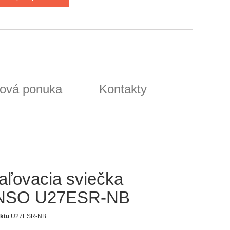
ová ponuka
Kontakty
aľovacia sviečka
NSO U27ESR-NB
ktu
U27ESR-NB