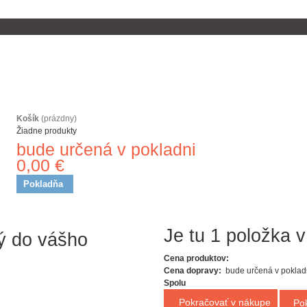
Košík
(prázdny)
Žiadne produkty
bude určená v pokladni
Doprava
0,00 €
Spolu
Pokladňa
ný do vášho
Je tu 1 položka v
Cena produktov:
Cena dopravy:
bude určená v poklad
Spolu
Pokračovať v nákupe
Po