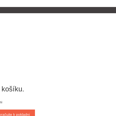
 košíku.
ni
kračujte k pokladni