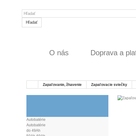
Hľadať
O nás
Doprava a pla
Zapaľovanie, žhavenie
Zapaľovacie sviečky
SVIEČKY DENSO
Autobatérie
Autobatérie
do 49Ah
50Ah-69Ah