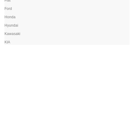
Fiat
Ford
Honda
Hyundai
Kawasaki
KIA
Land Rover
Lexus
Mazda
Mercedes
Mitsubishi
Nissan
Opel
Peugeot
Porsche
Renault