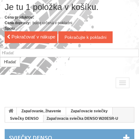
Je tu 1 položka v košíku.
Cena produktov:
Cena dopravy:
bude určená v pokladni
Spolu
Pokračovať v nákupe
Pokračujte k pokladni
Hľadať
Toggle
navigatio
Zapaľovanie, žhavenie
Zapaľovacie sviečky
Sviečky DENSO
Zapaľovacia sviečka DENSO W20ESR-U
SVIEČKY DENSO