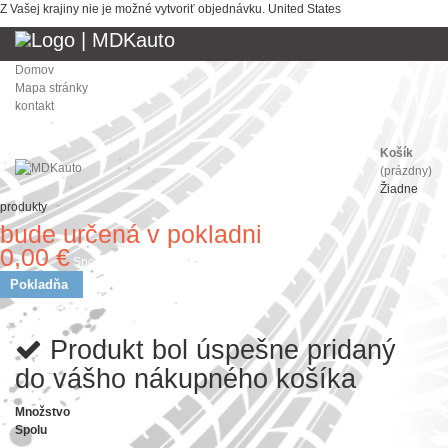
Z Vašej krajiny nie je možné vytvoriť objednávku.
United States
Domov
Mapa stránky
kontakt
Košík
(prázdny)
Žiadne
produkty
bude určená v pokladni
Doprava
0,00 €
Spolu
Pokladňa
Produkt bol úspešne pridaný
do vášho nákupného košíka
Množstvo
Spolu