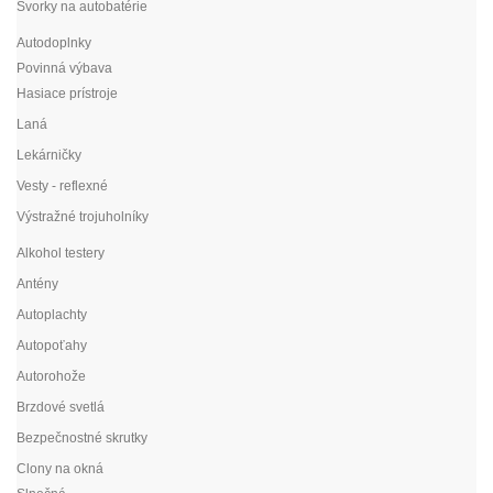
Svorky na autobatérie
Autodoplnky
Povinná výbava
Hasiace prístroje
Laná
Lekárničky
Vesty - reflexné
Výstražné trojuholníky
Alkohol testery
Antény
Autoplachty
Autopoťahy
Autorohože
Brzdové svetlá
Bezpečnostné skrutky
Clony na okná