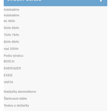
Autobatérie
Autobatérie
do 49Ah
50Ah-69Ah
70Ah-79Ah
80Ah-99Ah
nad 100Ah
Podľa výrobcu
BOSCH
ENERGIZER
EXIDE
VARTA
Nabíjačky akumulátorov
Štartovacie káble
Testery a skúšačky