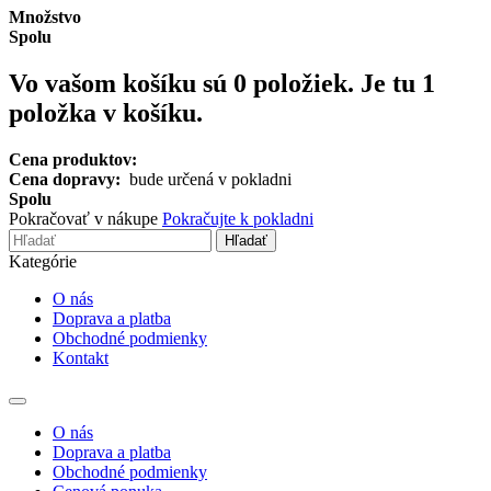
Množstvo
Spolu
Vo vašom košíku sú
0
položiek.
Je tu 1
položka v košíku.
Cena produktov:
Cena dopravy:
bude určená v pokladni
Spolu
Pokračovať v nákupe
Pokračujte k pokladni
Hľadať
Kategórie
O nás
Doprava a platba
Obchodné podmienky
Kontakt
Toggle
navigation
O nás
Doprava a platba
Obchodné podmienky