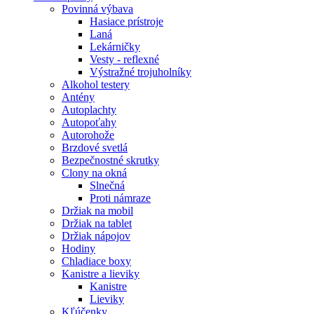
Povinná výbava
Hasiace prístroje
Laná
Lekárničky
Vesty - reflexné
Výstražné trojuholníky
Alkohol testery
Antény
Autoplachty
Autopoťahy
Autorohože
Brzdové svetlá
Bezpečnostné skrutky
Clony na okná
Slnečná
Proti námraze
Držiak na mobil
Držiak na tablet
Držiak nápojov
Hodiny
Chladiace boxy
Kanistre a lieviky
Kanistre
Lieviky
Kľúčenky