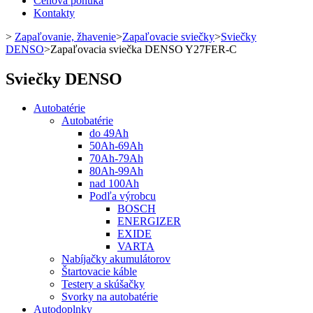
Cenová ponuka
Kontakty
>
Zapaľovanie, žhavenie
>
Zapaľovacie sviečky
>
Sviečky
DENSO
>
Zapaľovacia sviečka DENSO Y27FER-C
Sviečky DENSO
Autobatérie
Autobatérie
do 49Ah
50Ah-69Ah
70Ah-79Ah
80Ah-99Ah
nad 100Ah
Podľa výrobcu
BOSCH
ENERGIZER
EXIDE
VARTA
Nabíjačky akumulátorov
Štartovacie káble
Testery a skúšačky
Svorky na autobatérie
Autodoplnky