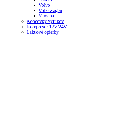
Volvo
Volkswagen
Yamaha
Koncovky výfukov
Kompresor 12V/24V
Lakťové opierky
Meniče napätia
Nálepky
Živicové - na stredy kolies
Nálepky - ostatné
Reflexné samolepky
Organizér
Podložky pod ŠPZ
Popruhy a upínače
Poťah volantu
Prečerpávacie hadice
Protišmykové podložky
Puklice
Puklice 13
Puklice 14
Puklice 15
Puklice 16
Puklice 17
Reflexné prvky