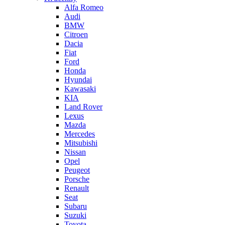
Alfa Romeo
Audi
BMW
Citroen
Dacia
Fiat
Ford
Honda
Hyundai
Kawasaki
KIA
Land Rover
Lexus
Mazda
Mercedes
Mitsubishi
Nissan
Opel
Peugeot
Porsche
Renault
Seat
Subaru
Suzuki
Toyota