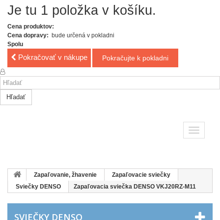
Je tu 1 položka v košíku.
Cena produktov:
Cena dopravy:
bude určená v pokladni
Spolu
Pokračovať v nákupe
Pokračujte k pokladni
Hľadať
Toggle
navigatio
Zapaľovanie, žhavenie
Zapaľovacie sviečky
Sviečky DENSO
Zapaľovacia sviečka DENSO VKJ20RZ-M11
SVIEČKY DENSO