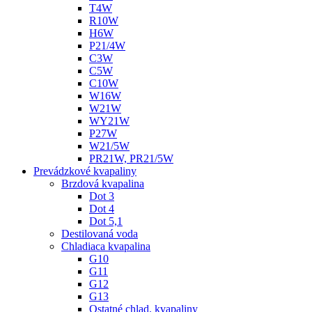
T4W
R10W
H6W
P21/4W
C3W
C5W
C10W
W16W
W21W
WY21W
P27W
W21/5W
PR21W, PR21/5W
Prevádzkové kvapaliny
Brzdová kvapalina
Dot 3
Dot 4
Dot 5,1
Destilovaná voda
Chladiaca kvapalina
G10
G11
G12
G13
Ostatné chlad. kvapaliny