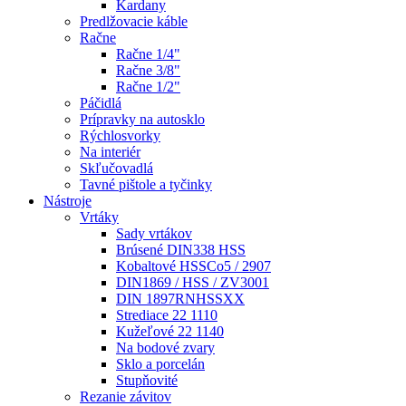
Kardany
Predlžovacie káble
Račne
Račne 1/4"
Račne 3/8"
Račne 1/2"
Páčidlá
Prípravky na autosklo
Rýchlosvorky
Na interiér
Skľučovadlá
Tavné pištole a tyčinky
Nástroje
Vrtáky
Sady vrtákov
Brúsené DIN338 HSS
Kobaltové HSSCo5 / 2907
DIN1869 / HSS / ZV3001
DIN 1897RNHSSXX
Strediace 22 1110
Kužeľové 22 1140
Na bodové zvary
Sklo a porcelán
Stupňovité
Rezanie závitov