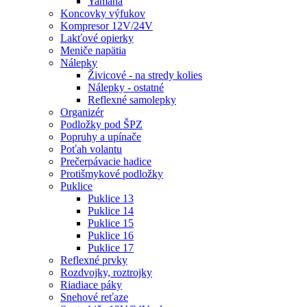
Yamaha
Koncovky výfukov
Kompresor 12V/24V
Lakťové opierky
Meniče napätia
Nálepky
Živicové - na stredy kolies
Nálepky - ostatné
Reflexné samolepky
Organizér
Podložky pod ŠPZ
Popruhy a upínače
Poťah volantu
Prečerpávacie hadice
Protišmykové podložky
Puklice
Puklice 13
Puklice 14
Puklice 15
Puklice 16
Puklice 17
Reflexné prvky
Rozdvojky, roztrojky
Riadiace páky
Snehové reťaze