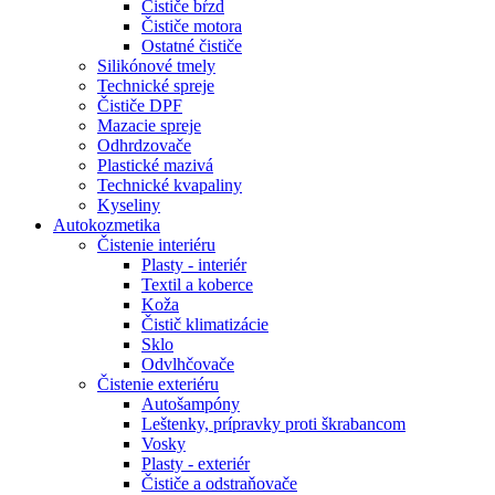
Čističe bŕzd
Čističe motora
Ostatné čističe
Silikónové tmely
Technické spreje
Čističe DPF
Mazacie spreje
Odhrdzovače
Plastické mazivá
Technické kvapaliny
Kyseliny
Autokozmetika
Čistenie interiéru
Plasty - interiér
Textil a koberce
Koža
Čistič klimatizácie
Sklo
Odvlhčovače
Čistenie exteriéru
Autošampóny
Leštenky, prípravky proti škrabancom
Vosky
Plasty - exteriér
Čističe a odstraňovače