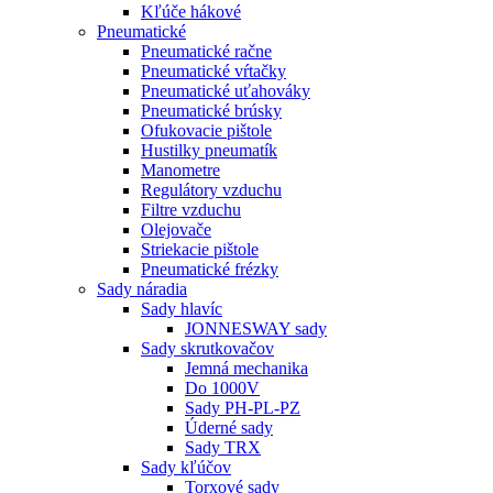
Kľúče hákové
Pneumatické
Pneumatické račne
Pneumatické vŕtačky
Pneumatické uťahováky
Pneumatické brúsky
Ofukovacie pištole
Hustilky pneumatík
Manometre
Regulátory vzduchu
Filtre vzduchu
Olejovače
Striekacie pištole
Pneumatické frézky
Sady náradia
Sady hlavíc
JONNESWAY sady
Sady skrutkovačov
Jemná mechanika
Do 1000V
Sady PH-PL-PZ
Úderné sady
Sady TRX
Sady kľúčov
Torxové sady