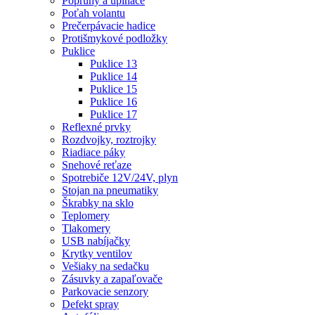
Popruhy a upínače
Poťah volantu
Prečerpávacie hadice
Protišmykové podložky
Puklice
Puklice 13
Puklice 14
Puklice 15
Puklice 16
Puklice 17
Reflexné prvky
Rozdvojky, roztrojky
Riadiace páky
Snehové reťaze
Spotrebiče 12V/24V, plyn
Stojan na pneumatiky
Škrabky na sklo
Teplomery
Tlakomery
USB nabíjačky
Krytky ventilov
Vešiaky na sedačku
Zásuvky a zapaľovače
Parkovacie senzory
Defekt spray