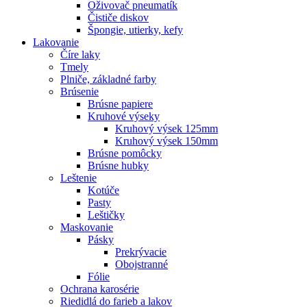
Oživovač pneumatík
Čističe diskov
Špongie, utierky, kefy
Lakovanie
Číre laky
Tmely
Plniče, základné farby
Brúsenie
Brúsne papiere
Kruhové výseky
Kruhový výsek 125mm
Kruhový výsek 150mm
Brúsne pomôcky
Brúsne hubky
Leštenie
Kotúče
Pasty
Leštičky
Maskovanie
Pásky
Prekrývacie
Obojstranné
Fólie
Ochrana karosérie
Riedidlá do farieb a lakov