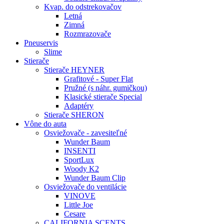
Kvap. do odstrekovačov
Letná
Zimná
Rozmrazovače
Pneuservis
Slime
Stierače
Stierače HEYNER
Grafitové - Super Flat
Pružné (s náhr. gumičkou)
Klasické stierače Special
Adaptéry
Stierače SHERON
Vône do auta
Osviežovače - zavesiteľné
Wunder Baum
INSENTI
SportLux
Woody K2
Wunder Baum Clip
Osviežovače do ventilácie
VINOVE
Little Joe
Cesare
CALIFORNIA SCENTS