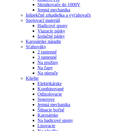
Skrutkovače do 1000V
Jemná mechanika
Inšpekčné zrkadielka a vyťahovače
Spojovací materiál
Hadicové spony
Viazacie pásky
Izolačné pásky
Karosárske náradie
Sťahováky
2 ramenné
3 ramenné
Na pružiny
Na čapy
Na stierače
Kliešte
Elektrikárske
Kombinované
Odizolovacie
Segerove
Jemná mechanika
Štípacie bočné
Karosárske
Na hadicové spony
Lisovacie
Na závažia