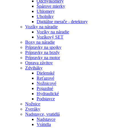
Odchýlkomery
Špárove mierky
Uhlomery
Uholníky
Digitálne merače - detektory
Vozíky na náradie
Vozíky na náradie
Vozíkový SET
Boxy na náradie
Prípravky na spojky
Prípravky na brzdy
Prípravky na motor
Oprava závitov
Zdviháky
Dielenské
Reťazové
Nožnicové
Pojazdné
Hydraulické
Podstavce
Nožnice
Zveráky
Nadstavce, vratidlá
Nadstavce
Vrátidla