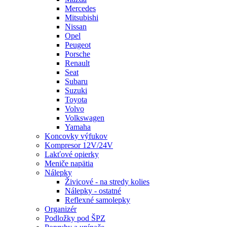
Mercedes
Mitsubishi
Nissan
Opel
Peugeot
Porsche
Renault
Seat
Subaru
Suzuki
Toyota
Volvo
Volkswagen
Yamaha
Koncovky výfukov
Kompresor 12V/24V
Lakťové opierky
Meniče napätia
Nálepky
Živicové - na stredy kolies
Nálepky - ostatné
Reflexné samolepky
Organizér
Podložky pod ŠPZ