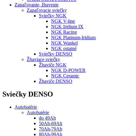
Zapaľovanie, žhavenie
Zapaľovacie sviečky
Sviečky NGK
NGK V-line
NGK Iridium IX
NGK Racing
NGK Platinum-Iridium
NGK Wankel
NGK ostatné
Sviečky DENSO
Žhaviace sviečky
Žhaviče NGK
NGK D-POWER
NGK Ceramic
Žhaviče DENSO
Sviečky DENSO
Autobatérie
Autobatérie
do 49Ah
50Ah-69Ah
70Ah-79Ah
80Ah-99Ah