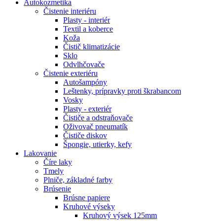
Autokozmetika
Čistenie interiéru
Plasty - interiér
Textil a koberce
Koža
Čistič klimatizácie
Sklo
Odvlhčovače
Čistenie exteriéru
Autošampóny
Leštenky, prípravky proti škrabancom
Vosky
Plasty - exteriér
Čističe a odstraňovače
Oživovač pneumatík
Čističe diskov
Špongie, utierky, kefy
Lakovanie
Číre laky
Tmely
Plniče, základné farby
Brúsenie
Brúsne papiere
Kruhové výseky
Kruhový výsek 125mm