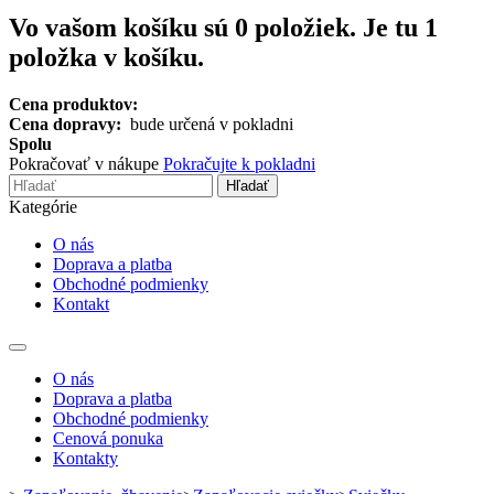
Vo vašom košíku sú
0
položiek.
Je tu 1
položka v košíku.
Cena produktov:
Cena dopravy:
bude určená v pokladni
Spolu
Pokračovať v nákupe
Pokračujte k pokladni
Hľadať
Kategórie
O nás
Doprava a platba
Obchodné podmienky
Kontakt
Toggle
navigation
O nás
Doprava a platba
Obchodné podmienky
Cenová ponuka
Kontakty