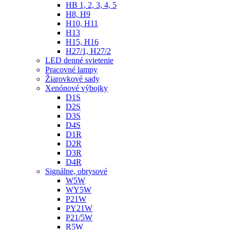
HB 1, 2, 3, 4, 5
H8, H9
H10, H11
H13
H15, H16
H27/1, H27/2
LED denné svietenie
Pracovné lampy
Žiarovkové sady
Xenónové výbojky
D1S
D2S
D3S
D4S
D1R
D2R
D3R
D4R
Signálne, obrysové
W5W
WY5W
P21W
PY21W
P21/5W
R5W