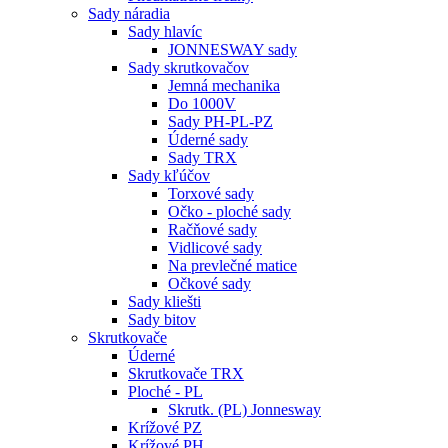
Sady náradia
Sady hlavíc
JONNESWAY sady
Sady skrutkovačov
Jemná mechanika
Do 1000V
Sady PH-PL-PZ
Úderné sady
Sady TRX
Sady kľúčov
Torxové sady
Očko - ploché sady
Račňové sady
Vidlicové sady
Na prevlečné matice
Očkové sady
Sady kliešti
Sady bitov
Skrutkovače
Úderné
Skrutkovače TRX
Ploché - PL
Skrutk. (PL) Jonnesway
Krížové PZ
Krížové PH