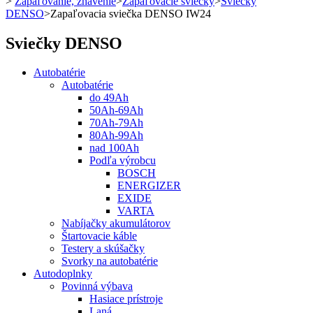
>
Zapaľovanie, žhavenie
>
Zapaľovacie sviečky
>
Sviečky
DENSO
>
Zapaľovacia sviečka DENSO IW24
Sviečky DENSO
Autobatérie
Autobatérie
do 49Ah
50Ah-69Ah
70Ah-79Ah
80Ah-99Ah
nad 100Ah
Podľa výrobcu
BOSCH
ENERGIZER
EXIDE
VARTA
Nabíjačky akumulátorov
Štartovacie káble
Testery a skúšačky
Svorky na autobatérie
Autodoplnky
Povinná výbava
Hasiace prístroje
Laná