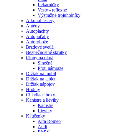
Lekárničky
Vesty - reflexné
Výstražné trojuholníky
Alkohol testery
Antény
Autoplachty
Autopoťahy
Autorohože
Brzdové svetlá
Bezpečnostné skrutky
Clony na okná
Slnečná
Proti námraze
Držiak na mobil
Držiak na tablet
Držiak nápojov
Hodiny
Chladiace boxy
Kanistre a lieviky
Kanistre
Lieviky
Kľúčenky
Alfa Romeo
Audi
BMW