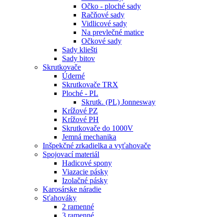
Očko - ploché sady
Račňové sady
Vidlicové sady
Na prevlečné matice
Očkové sady
Sady kliešti
Sady bitov
Skrutkovače
Úderné
Skrutkovače TRX
Ploché - PL
Skrutk. (PL) Jonnesway
Krížové PZ
Krížové PH
Skrutkovače do 1000V
Jemná mechanika
Inšpekčné zrkadielka a vyťahovače
Spojovací materiál
Hadicové spony
Viazacie pásky
Izolačné pásky
Karosárske náradie
Sťahováky
2 ramenné
3 ramenné