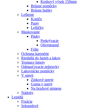
Kruhový výsek 150mm
Brúsne pomôcky
Brúsne hubky
Leštenie
Kotúče
Pasty
Leštičky
Maskovanie
Pásky
Prekrývacie
Obojstranné
Fólie
Ochrana karosérie
Riedidlá do farieb a lakov
Tesniace hmoty
Odmasťovacie prípravky
Lakovnícke pomôcky
V spreji
Zinkové spreje
Guma v spreji
Na brzdové strmene
Nádoby
Lepidlá
Fixácia
Sekundové