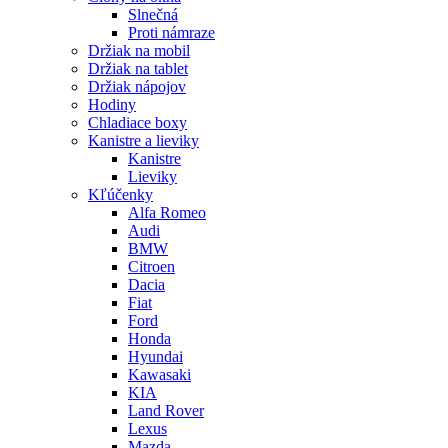
Slnečná
Proti námraze
Držiak na mobil
Držiak na tablet
Držiak nápojov
Hodiny
Chladiace boxy
Kanistre a lieviky
Kanistre
Lieviky
Kľúčenky
Alfa Romeo
Audi
BMW
Citroen
Dacia
Fiat
Ford
Honda
Hyundai
Kawasaki
KIA
Land Rover
Lexus
Mazda