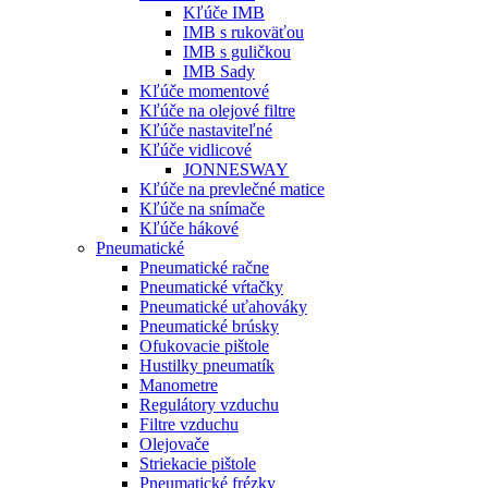
Kľúče IMB
IMB s rukoväťou
IMB s guličkou
IMB Sady
Kľúče momentové
Kľúče na olejové filtre
Kľúče nastaviteľné
Kľúče vidlicové
JONNESWAY
Kľúče na prevlečné matice
Kľúče na snímače
Kľúče hákové
Pneumatické
Pneumatické račne
Pneumatické vŕtačky
Pneumatické uťahováky
Pneumatické brúsky
Ofukovacie pištole
Hustilky pneumatík
Manometre
Regulátory vzduchu
Filtre vzduchu
Olejovače
Striekacie pištole
Pneumatické frézky