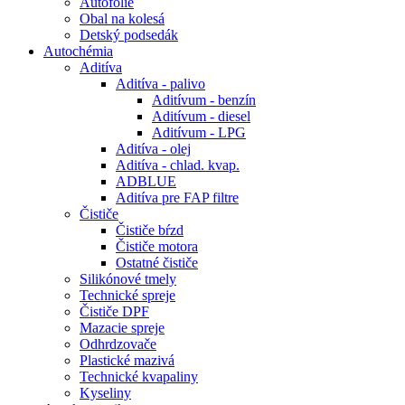
Autofólie
Obal na kolesá
Detský podsedák
Autochémia
Aditíva
Aditíva - palivo
Aditívum - benzín
Aditívum - diesel
Aditívum - LPG
Aditíva - olej
Aditíva - chlad. kvap.
ADBLUE
Aditíva pre FAP filtre
Čističe
Čističe bŕzd
Čističe motora
Ostatné čističe
Silikónové tmely
Technické spreje
Čističe DPF
Mazacie spreje
Odhrdzovače
Plastické mazivá
Technické kvapaliny
Kyseliny