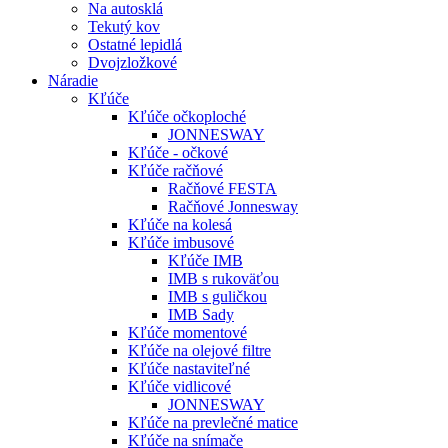
Na autosklá
Tekutý kov
Ostatné lepidlá
Dvojzložkové
Náradie
Kľúče
Kľúče očkoploché
JONNESWAY
Kľúče - očkové
Kľúče račňové
Račňové FESTA
Račňové Jonnesway
Kľúče na kolesá
Kľúče imbusové
Kľúče IMB
IMB s rukoväťou
IMB s guličkou
IMB Sady
Kľúče momentové
Kľúče na olejové filtre
Kľúče nastaviteľné
Kľúče vidlicové
JONNESWAY
Kľúče na prevlečné matice
Kľúče na snímače