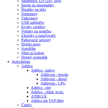
Spotrebiče 12V/24V, plyn
Stojan na pneumatiky
Škrabky na sklo
Teplomery
Tlakomery
USB nabíjačky
Krytky ventilov
Vešiaky na sedačku
Zásuvky a zapaľovače
Parkovacie senzory
Defekt spray
Autofólie
Obal na kolesá
Detský podsedák
Autochémia
Aditíva
Aditíva - palivo
Aditívum - benzín
Aditívum - diesel
Aditívum - LPG
Aditíva - olej
Aditíva - chlad. kvap.
ADBLUE
Aditíva pre FAP filtre
Čističe