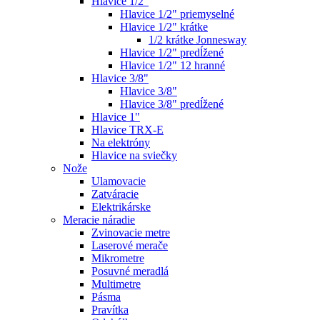
Hlavice 1/2"
Hlavice 1/2" priemyselné
Hlavice 1/2" krátke
1/2 krátke Jonnesway
Hlavice 1/2" predĺžené
Hlavice 1/2" 12 hranné
Hlavice 3/8"
Hlavice 3/8"
Hlavice 3/8" predĺžené
Hlavice 1"
Hlavice TRX-E
Na elektróny
Hlavice na sviečky
Nože
Ulamovacie
Zatváracie
Elektrikárske
Meracie náradie
Zvinovacie metre
Laserové merače
Mikrometre
Posuvné meradlá
Multimetre
Pásma
Pravítka