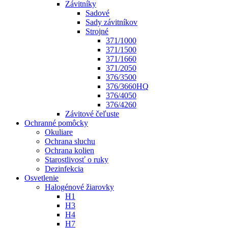
Závitníky
Sadové
Sady závitníkov
Strojné
371/1000
371/1500
371/1660
371/2050
376/3500
376/3660HQ
376/4050
376/4260
Závitové čeľuste
Ochranné pomôcky
Okuliare
Ochrana sluchu
Ochrana kolien
Starostlivosť o ruky
Dezinfekcia
Osvetlenie
Halogénové žiarovky
H1
H3
H4
H7