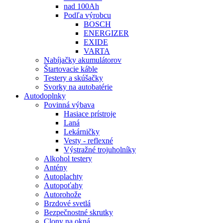
nad 100Ah
Podľa výrobcu
BOSCH
ENERGIZER
EXIDE
VARTA
Nabíjačky akumulátorov
Štartovacie káble
Testery a skúšačky
Svorky na autobatérie
Autodoplnky
Povinná výbava
Hasiace prístroje
Laná
Lekárničky
Vesty - reflexné
Výstražné trojuholníky
Alkohol testery
Antény
Autoplachty
Autopoťahy
Autorohože
Brzdové svetlá
Bezpečnostné skrutky
Clony na okná