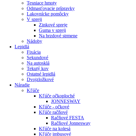
Tesniace hmoty
Odmasťovacie prípravky
Lakovnícke pomôcky
V spreji
Zinkové spreje
Guma v spreji
Na brzdové strmene
Nádoby
Lepidlá
Fixácia
Sekundové
Na autosklá
Tekutý kov
Ostatné lepidlá
Dvojzložkové
Náradie
Kľúče
Kľúče očkoploché
JONNESWAY
Kľúče - očkové
Kľúče račňové
Račňové FESTA
Račňové Jonnesway
Kľúče na kolesá
Kľúče imbusové