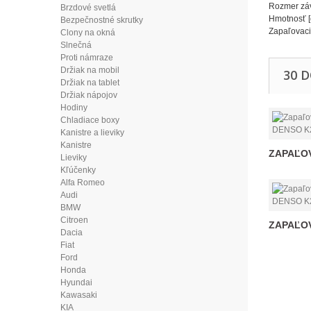
Rozmer zá
Brzdové svetlá
Hmotnosť 
Bezpečnostné skrutky
Zapaľovaci
Clony na okná
Slnečná
Proti námraze
Držiak na mobil
30 
Držiak na tablet
Držiak nápojov
Hodiny
Chladiace boxy
Kanistre a lieviky
Kanistre
ZAPAĽOV
Lieviky
Kľúčenky
Alfa Romeo
Audi
BMW
Citroen
ZAPAĽOV
Dacia
Fiat
Ford
Honda
Hyundai
Kawasaki
KIA