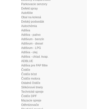
Parkovacie senzory
Defekt spray
Autofólie
Obal na kolesá
Detský podsedák
Autochémia
Aditíva
Aditíva - palivo
Aditívum - benzín
Aditívum - diesel
Aditívum - LPG
Aditíva - olej
Aditíva - chlad. kvap.
ADBLUE
Aditíva pre FAP filtre
Čističe
Čističe bŕzd
Čističe motora
Ostatné čističe
Silikónové tmely
Technické spreje
Čističe DPF
Mazacie spreje
Odhrdzovače