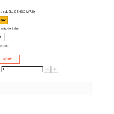
ia sviečka DENSO IWF20
ilov
ania do 2 dní
ť
námemu
KÚPIŤ
: