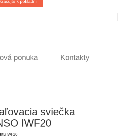
kračujte k pokladni
ová ponuka
Kontakty
aľovacia sviečka
NSO IWF20
ktu
IWF20