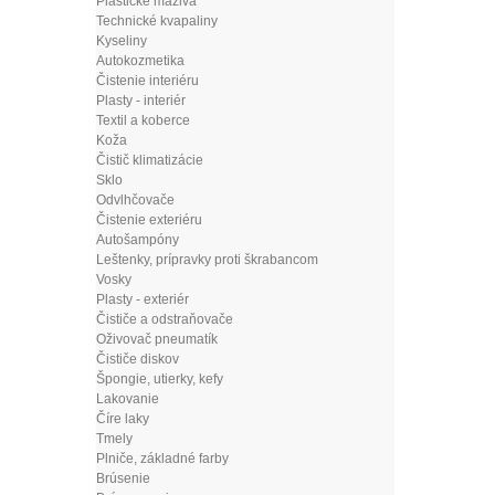
Plastické mazivá
Technické kvapaliny
Kyseliny
Autokozmetika
Čistenie interiéru
Plasty - interiér
Textil a koberce
Koža
Čistič klimatizácie
Sklo
Odvlhčovače
Čistenie exteriéru
Autošampóny
Leštenky, prípravky proti škrabancom
Vosky
Plasty - exteriér
Čističe a odstraňovače
Oživovač pneumatík
Čističe diskov
Špongie, utierky, kefy
Lakovanie
Číre laky
Tmely
Plniče, základné farby
Brúsenie