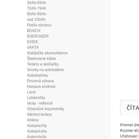
50Ah-69Ah
70Ah-79Ah
80Ah-99Ah
nad 100Ah
Podľa výrobcu
BOSCH
ENERGIZER
EXIDE
VARTA
Nabíjačky akumulátorov
Štartovacie káble
Testery a skúšačky
Svorky na autobatérie
Autodoplnky
Povinná výbava
Hasiace prístroje
Laná
Lekárničky
Vesty - reflexné
ČÍTA
Výstražné trojuholníky
Alkohol testery
Antény
Priemer [
Autoplachty
Rozmer kľ
Autopoťahy
Uťahovací
Autorohože