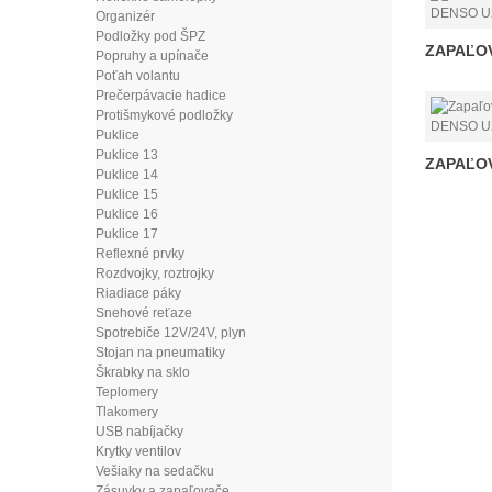
Organizér
Podložky pod ŠPZ
ZAPAĽOV
Popruhy a upínače
Poťah volantu
Prečerpávacie hadice
Protišmykové podložky
Puklice
Puklice 13
ZAPAĽOV
Puklice 14
Puklice 15
Puklice 16
Puklice 17
Reflexné prvky
Rozdvojky, roztrojky
Riadiace páky
Snehové reťaze
Spotrebiče 12V/24V, plyn
Stojan na pneumatiky
Škrabky na sklo
Teplomery
Tlakomery
USB nabíjačky
Krytky ventilov
Vešiaky na sedačku
Zásuvky a zapaľovače