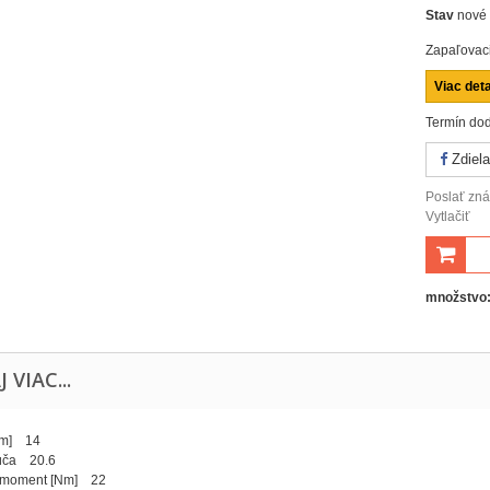
Stav
nové
Zapaľovac
Viac deta
Termín dod
Zdiela
Poslať z
Vytlačiť
množstvo
J VIAC...
mm] 14
úča 20.6
 moment [Nm] 22