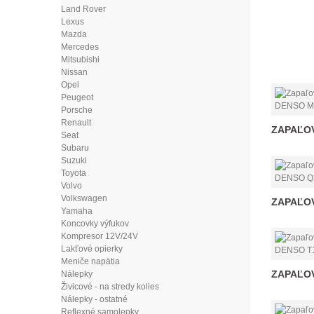
Land Rover
Lexus
Mazda
Mercedes
Mitsubishi
Nissan
Opel
Peugeot
Porsche
Renault
ZAPAĽOV
Seat
Subaru
Suzuki
Toyota
Volvo
Volkswagen
ZAPAĽOV
Yamaha
Koncovky výfukov
Kompresor 12V/24V
Lakťové opierky
Meniče napätia
ZAPAĽOV
Nálepky
Živicové - na stredy kolies
Nálepky - ostatné
Reflexné samolepky