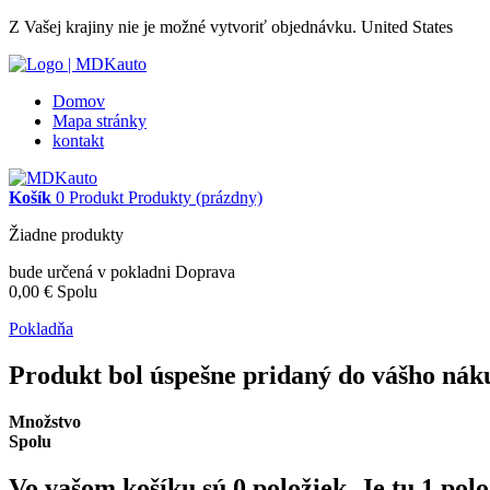
Z Vašej krajiny nie je možné vytvoriť objednávku.
United States
Domov
Mapa stránky
kontakt
Košík
0
Produkt
Produkty
(prázdny)
Žiadne produkty
bude určená v pokladni
Doprava
0,00 €
Spolu
Pokladňa
Produkt bol úspešne pridaný do vášho nák
Množstvo
Spolu
Vo vašom košíku sú
0
položiek.
Je tu 1 pol