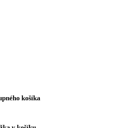
upného košíka
ožka v košíku.