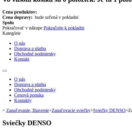
Cena produktov:
Cena dopravy:
bude určená v pokladni
Spolu
Pokračovať v nákupe
Pokračujte k pokladni
Kategórie
O nás
Doprava a platba
Obchodné podmienky
Kontakt
Toggle
navigation
O nás
Doprava a platba
Obchodné podmienky
Cenová ponuka
Kontakty
>
Zapaľovanie, žhavenie
>
Zapaľovacie sviečky
>
Sviečky DENSO
>
Z
Sviečky DENSO