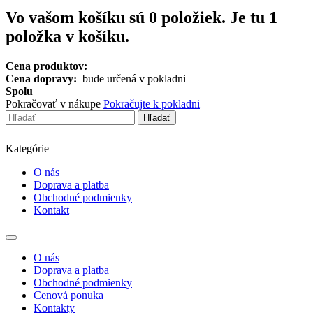
Vo vašom košíku sú
0
položiek.
Je tu 1
položka v košíku.
Cena produktov:
Cena dopravy:
bude určená v pokladni
Spolu
Pokračovať v nákupe
Pokračujte k pokladni
Hľadať
Kategórie
O nás
Doprava a platba
Obchodné podmienky
Kontakt
Toggle
navigation
O nás
Doprava a platba
Obchodné podmienky
Cenová ponuka
Kontakty