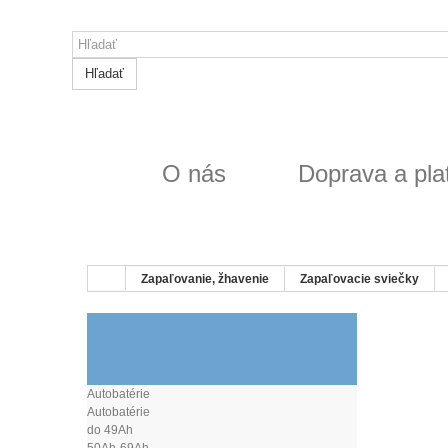
Hľadať
O nás
Doprava a pla
Zapaľovanie, žhavenie
Zapaľovacie sviečky
SVIEČKY DENSO
Autobatérie
Autobatérie
do 49Ah
50Ah-69Ah