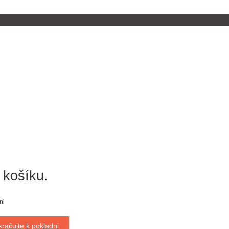
 košíku.
ni
kračujte k pokladni