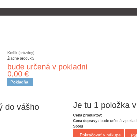
Košík
(prázdny)
Žiadne produkty
bude určená v pokladni
Doprava
0,00 €
Spolu
Pokladňa
ný do vášho
Je tu 1 položka v
Cena produktov:
Cena dopravy:
bude určená v poklad
Spolu
Pokračovať v nákupe
Po