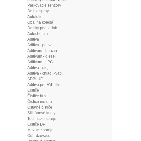
Parkovacie senzory
Defekt spray
Autofólie
Obal na kolesá
Detský podsedák
Autochémia
Aditíva
Aditíva - palivo
Aditívum - benzín
Aditívum - diesel
Aditívum - LPG
Aditíva - olej
Aditíva - chlad. kvap.
ADBLUE
Aditíva pre FAP filtre
Čističe
Čističe bŕzd
Čističe motora
Ostatné čističe
Silikónové tmely
Technické spreje
Čističe DPF
Mazacie spreje
Odhrdzovače