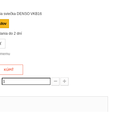
ia sviečka DENSO VKB16
ilov
ania do 2 dní
ť
námemu
KÚPIŤ
: