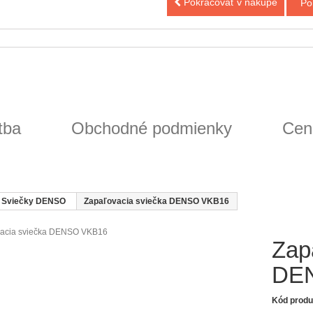
Pokračovať v nákupe
Po
tba
Obchodné podmienky
Cen
Sviečky DENSO
Zapaľovacia sviečka DENSO VKB16
Zap
DE
Kód produ