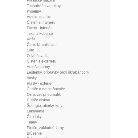
Plastické mazivá
Technické kvapaliny
Kyseliny
Autokozmetika
Čistenie interiéru
Plasty - interiér
Textil a koberce
Koža
Čistič klimatizácie
Sklo
Odvlhčovače
Čistenie exteriéru
Autošampóny
Leštenky, prípravky proti škrabancom
Vosky
Plasty - exteriér
Čističe a odstraňovače
Oživovač pneumatík
Čističe diskov
Špongie, utierky, kefy
Lakovanie
Číre laky
Tmely
Plniče, základné farby
Brúsenie