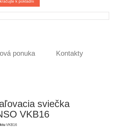
kračujte k pokladni
ová ponuka
Kontakty
aľovacia sviečka
NSO VKB16
ktu
VKB16