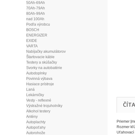
50Ah-69Ah
70Ah-79Ah
80Ah-99Ah
nad 100Ah
Podľa výrobcu
BOSCH
ENERGIZER
EXIDE
VARTA
Nabíjačky akumulátorov
Štartovacie káble
Testery a skúšačky
Svorky na autobatérie
Autodoplnky
Povinná výbava
Hasiace prístroje
Laná
Lekárničky
Vesty - reflexné
ČÍTA
Výstražné trojuholníky
Alkohol testery
Antény
Priemer [
Autoplachty
Rozmer k
Autopoťahy
Uťahovací
Autorohože