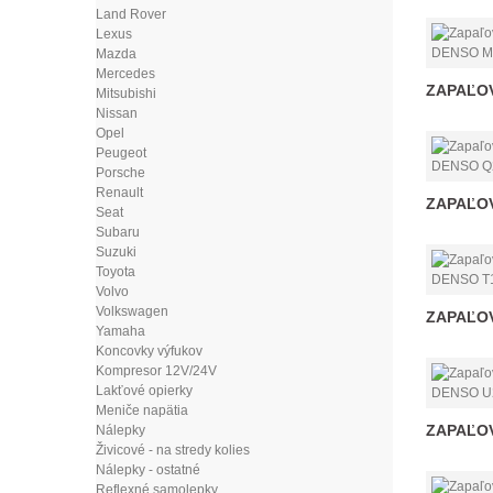
Land Rover
Lexus
Mazda
Mercedes
ZAPAĽOV
Mitsubishi
Nissan
Opel
Peugeot
Porsche
Renault
ZAPAĽOV
Seat
Subaru
Suzuki
Toyota
Volvo
Volkswagen
ZAPAĽOV
Yamaha
Koncovky výfukov
Kompresor 12V/24V
Lakťové opierky
Meniče napätia
ZAPAĽOV
Nálepky
Živicové - na stredy kolies
Nálepky - ostatné
Reflexné samolepky