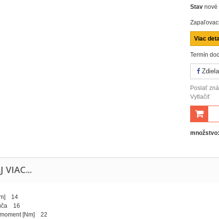
Stav
nové
Zapaľovac
Viac deta
Termín dod
Zdiela
Poslať z
Vytlačiť
množstvo
J VIAC...
mm] 14
ľúča 16
 moment [Nm] 22