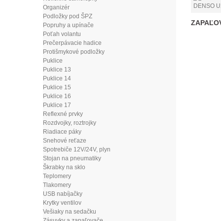
Organizér
Podložky pod ŠPZ
ZAPAĽOV
Popruhy a upínače
Poťah volantu
Prečerpávacie hadice
Protišmykové podložky
Puklice
Puklice 13
Puklice 14
Puklice 15
Puklice 16
Puklice 17
Reflexné prvky
Rozdvojky, roztrojky
Riadiace páky
Snehové reťaze
Spotrebiče 12V/24V, plyn
Stojan na pneumatiky
Škrabky na sklo
Teplomery
Tlakomery
USB nabíjačky
Krytky ventilov
Vešiaky na sedačku
Zásuvky a zapaľovače