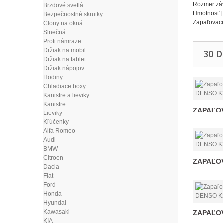
Rozmer zá
Brzdové svetlá
Hmotnosť 
Bezpečnostné skrutky
Zapaľovaci
Clony na okná
Slnečná
Proti námraze
Držiak na mobil
30 
Držiak na tablet
Držiak nápojov
Hodiny
Chladiace boxy
Kanistre a lieviky
Kanistre
ZAPAĽOV
Lieviky
Kľúčenky
Alfa Romeo
Audi
BMW
Citroen
ZAPAĽOV
Dacia
Fiat
Ford
Honda
Hyundai
Kawasaki
ZAPAĽOV
KIA