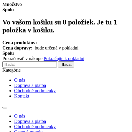
Množstvo
Spolu
Vo vašom košíku sú
0
položiek.
Je tu 1
položka v košíku.
Cena produktov:
Cena dopravy:
bude určená v pokladni
Spolu
Pokračovať v nákupe
Pokračujte k pokladni
Hľadať
Kategórie
O nás
Doprava a platba
Obchodné podmienky
Kontakt
Toggle
navigation
O nás
Doprava a platba
Obchodné podmienky
Cenová ponuka