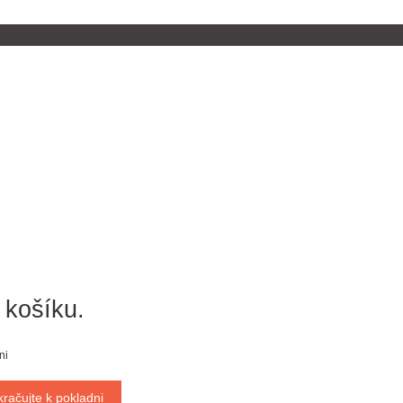
 košíku.
ni
račujte k pokladni