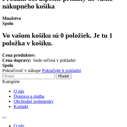
nákupného košíka
Množstvo
Spolu
Vo vašom košíku sú
0
položiek.
Je tu 1
položka v košíku.
Cena produktov:
Cena dopravy:
bude určená v pokladni
Spolu
Pokračovať v nákupe
Pokračujte k pokladni
Hľadať
Kategórie
O nás
Doprava a platba
Obchodné podmienky
Kontakt
Toggle
navigation
O nás