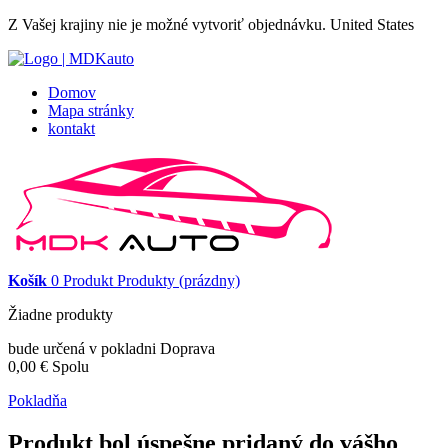
Z Vašej krajiny nie je možné vytvoriť objednávku.
United States
Domov
Mapa stránky
kontakt
Košík
0
Produkt
Produkty
(prázdny)
Žiadne produkty
bude určená v pokladni
Doprava
0,00 €
Spolu
Pokladňa
Produkt bol úspešne pridaný do vášho